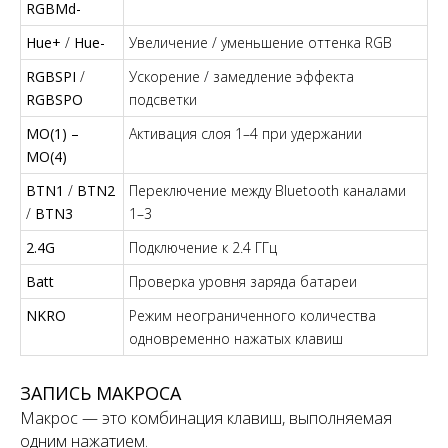
RGBMd-
Hue+
/
Hue-
Увеличение / уменьшение оттенка RGB
RGBSPI
/
Ускорение / замедление эффекта
RGBSPO
подсветки
MO(1) –
Активация слоя 1–4 при удержании
MO(4)
BTN1
/
BTN2
Переключение между Bluetooth каналами
/
BTN3
1–3
2.4G
Подключение к 2.4 ГГц
Batt
Проверка уровня заряда батареи
NKRO
Режим неограниченного количества
одновременно нажатых клавиш
ЗАПИСЬ МАКРОСА
Макрос — это комбинация клавиш, выполняемая
одним нажатием.