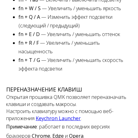
fn + W / S
— Увеличить / уменьшить яркость
fn + Q / A
— Изменить эффект подсветки
(следующий / предыдущий)
fn + E / D
— Увеличить / уменьшить оттенок
fn + R / F
— Увеличить / уменьшить
насыщенность
fn + T / G
— Увеличить / уменьшить скорость
эффекта подсветки
ПЕРЕНАЗНАЧЕНИЕ КЛАВИШ
Открытая прошивка QMK позволяет переназначать
клавиши и создавать макросы.
Настроить клавиатуру можно с помощью веб-
приложения
Keychron Launcher
.
Примечание
:
работает в последних версиях
браузеров
Chrome
,
Edge
и
Opera
.