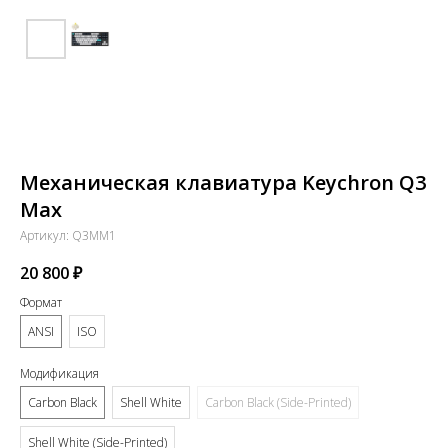
Механическая клавиатура Keychron Q3
Max
Артикул:
Q3MM1
20 800
₽
Формат
ANSI
ISO
Модификация
Carbon Black
Shell White
Carbon Black (Side-Printed)
Shell White (Side-Printed)