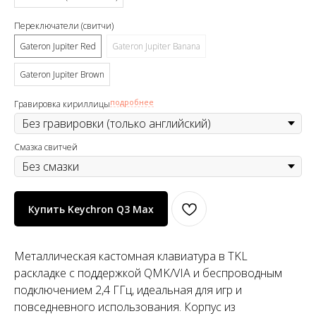
Переключатели (свитчи)
Gateron Jupiter Red
Gateron Jupiter Banana
Gateron Jupiter Brown
подробнее
Гравировка кириллицы
Смазка свитчей
Купить Keychron Q3 Max
Металлическая кастомная клавиатура в TKL
раскладке с поддержкой QMK/VIA и беспроводным
подключением 2,4 ГГц, идеальная для игр и
повседневного использования. Корпус из