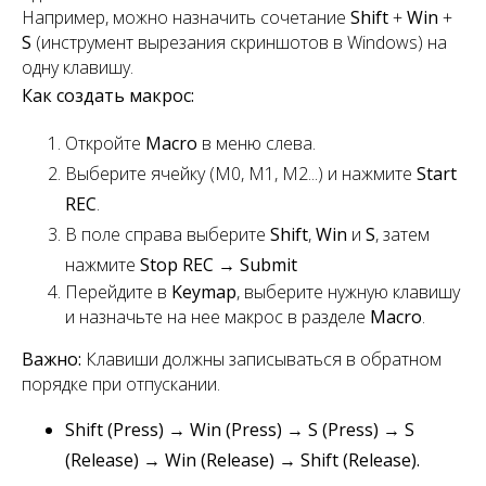
Например, можно назначить сочетание
Shift
+
Win
+
S
(инструмент вырезания скриншотов в Windows) на
одну клавишу.
Как создать макрос:
Откройте
Macro
в меню слева.
Выберите ячейку (M0, M1, M2...) и нажмите
Start
REC
.
В поле справа выберите
Shift
,
Win
и
S
, затем
нажмите
Stop REC
→
Submit
Перейдите в
Keymap
, выберите нужную клавишу
и назначьте на нее макрос в разделе
Macro
.
Важно:
Клавиши должны записываться в обратном
порядке при отпускании.
Shift (Press) → Win (Press) → S (Press) → S
(Release) → Win (Release) → Shift (Release).