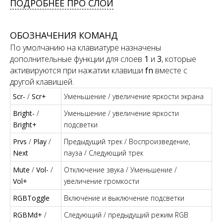
ПОДРОБНЕЕ ПРО СЛОИ
ОБОЗНАЧЕНИЯ КОМАНД
По умолчанию на клавиатуре назначены
дополнительные функции для слоев
1
и
3
, которые
активируются при нажатии клавиши
fn
вместе с
другой клавишей.
Scr-
/
Scr+
Уменьшение / увеличение яркости экрана
Bright-
/
Уменьшение / увеличение яркости
Bright+
подсветки
Prvs
/
Play
/
Предыдущий трек / Воспроизведение,
Next
пауза / Следующий трек
Mute
/
Vol-
/
Отключение звука / Уменьшение /
Vol+
увеличение громкости
RGBToggle
Включение и выключение подсветки
RGBMd+
/
Следующий / предыдущий режим RGB