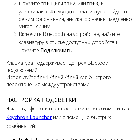
Нажмите
fn+1
(или
fn+2,
или
fn+3)
и
удерживайте
4 секунды
– клавиатура войдет в
режим сопряжения, индикатор начнет медленно
мигать синим.
Включите Bluetooth на устройстве, найдите
клавиатуру в списке доступных устройств и
нажмите
Подключить
.
Клавиатура поддерживает
до
трех
Bluetooth-
подключений.
Используйте
fn+1
/
fn+2
/
fn+3
для быстрого
переключения
между устройствами.
НАСТРОЙКА ПОДСВЕТКИ
Яркость, эффект и цвет подсветки можно изменить в
Keychron Launcher
или с помощью быстрых
комбинаций:
fn + Tab
— Включить / выключить подсветку