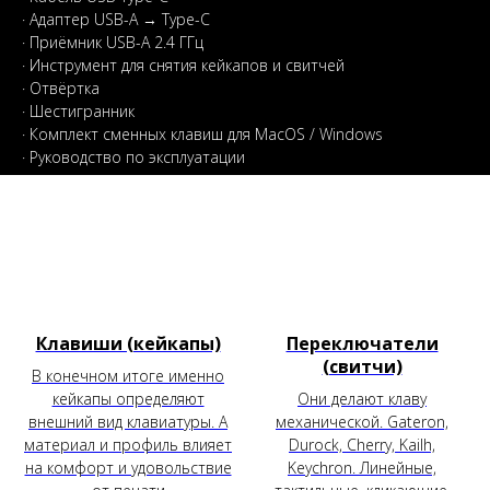
· Адаптер USB-A → Type-C
· Приёмник USB-A 2.4 ГГц
· Инструмент для снятия кейкапов и свитчей
· Отвёртка
· Шестигранник
· Комплект сменных клавиш для MacOS / Windows
· Руководство по эксплуатации
Клавиши (кейкапы)
Переключатели
(свитчи)
В конечном итоге именно
кейкапы определяют
Они делают клаву
внешний вид клавиатуры. А
механической. Gateron,
материал и профиль влияет
Durock, Cherry, Kailh,
на комфорт и удовольствие
Keychron. Линейные,