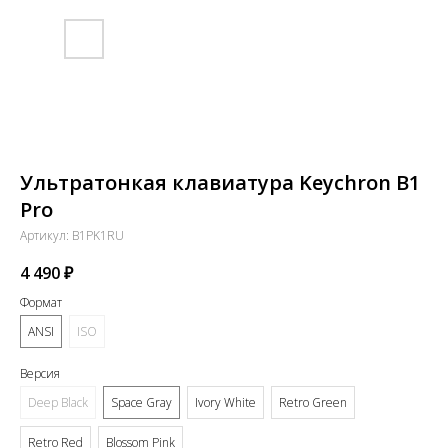
Ультратонкая клавиатура Keychron B1
Pro
Артикул:
B1PK1RU
4 490
₽
Формат
ANSI
ISO
Версия
Deep Black
Space Gray
Ivory White
Retro Green
Retro Red
Blossom Pink