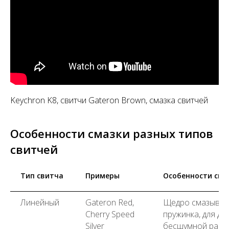
Keychron K8, свитчи Gateron Brown, смазка свитчей
Особенности смазки разных типов
свитчей
Тип свитча
Примеры
Особенности сма
Линейный
Gateron Red,
Щедро смазывают
Cherry Speed
пружинка, для д
Silver
бесшумной рабо