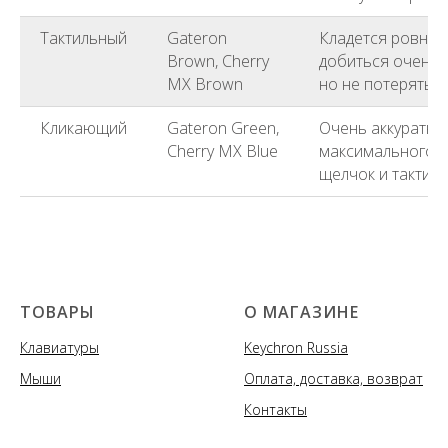
Тактильный
Gateron
Кладется ровно 
Brown, Cherry
добиться очень 
MX Brown
но не потерять т
Кликающий
Gateron Green,
Очень аккуратно
Cherry MX Blue
максимального т
щелчок и тактил
ТОВАРЫ
О МАГАЗИНЕ
Клавиатуры
Keychron Russia
Мыши
Оплата, доставка, возврат
Контакты