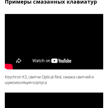
Примеры смазанных клавиатур
Keychron K3, свитчи Optical Red, смазка свитчей и
шумоизоляция корпуса