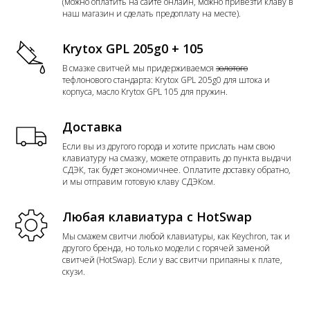
(можно оплатить на сайте онлайн, можно привезти клаву в
наш магазин и сделать предоплату на месте).
Krytox GPL 205g0 + 105
В смазке свитчей мы придерживаемся
золотого
тефлонового стандарта: Krytox GPL 205g0 для штока и
корпуса, масло Krytox GPL 105 для пружин.
Доставка
Если вы из другого города и хотите прислать нам свою
клавиатуру на смазку, можете отправить до пункта выдачи
СДЭК, так будет экономичнее. Оплатите доставку обратно,
и мы отправим готовую клаву СДЭКом.
Любая клавиатура с HotSwap
Мы смажем свитчи любой клавиатуры, как Keychron, так и
другого бренда, но только модели с горячей заменой
свитчей (HotSwap). Если у вас свитчи припаяны к плате,
скузи.