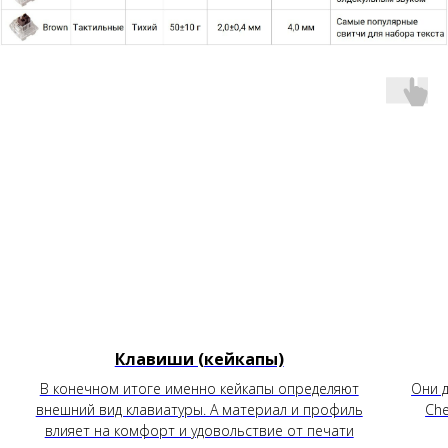
Клавиши (кейкапы)
В конечном итоге именно кейкапы определяют
Они д
внешний вид клавиатуры. А материал и профиль
Che
влияет на комфорт и удовольствие от печати