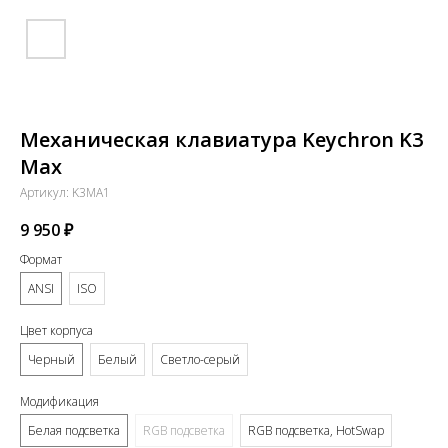
Механическая клавиатура Keychron K3
Max
Артикул:
K3MA1
9 950
₽
Формат
ANSI
ISO
Цвет корпуса
Черный
Белый
Светло-серый
Модификация
Белая подсветка
RGB подсветка
RGB подсветка, HotSwap