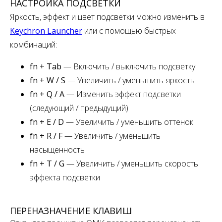
НАСТРОЙКА ПОДСВЕТКИ
Яркость, эффект и цвет подсветки можно изменить в
Keychron Launcher
или с помощью быстрых
комбинаций:
fn + Tab
— Включить / выключить подсветку
fn + W / S
— Увеличить / уменьшить яркость
fn + Q / A
— Изменить эффект подсветки
(следующий / предыдущий)
fn + E / D
— Увеличить / уменьшить оттенок
fn + R / F
— Увеличить / уменьшить
насыщенность
fn + T / G
— Увеличить / уменьшить скорость
эффекта подсветки
ПЕРЕНАЗНАЧЕНИЕ КЛАВИШ