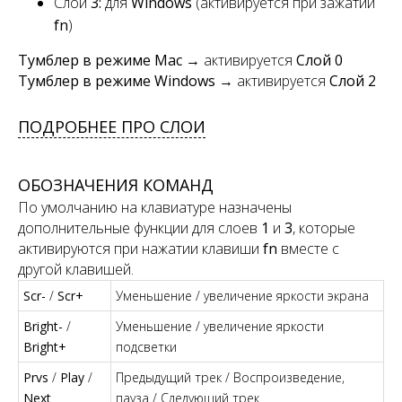
Слой
3:
для
Windows
(активируется при зажатии
fn
)
Тумблер в режиме Mac
→ активируется
Слой 0
Тумблер в режиме Windows
→ активируется
Слой 2
ПОДРОБНЕЕ ПРО СЛОИ
ОБОЗНАЧЕНИЯ КОМАНД
По умолчанию на клавиатуре назначены
дополнительные функции для слоев
1
и
3
, которые
активируются при нажатии клавиши
fn
вместе с
другой клавишей.
Scr-
/
Scr+
Уменьшение / увеличение яркости экрана
Bright-
/
Уменьшение / увеличение яркости
Bright+
подсветки
Prvs
/
Play
/
Предыдущий трек / Воспроизведение,
Next
пауза / Следующий трек