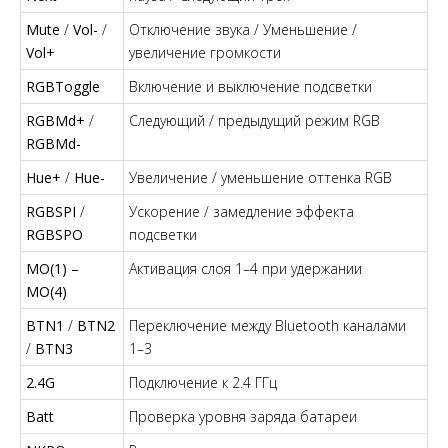
Mute
/
Vol-
/
Отключение звука / Уменьшение /
Vol+
увеличение громкости
RGBToggle
Включение и выключение подсветки
RGBMd+
/
Следующий / предыдущий режим RGB
RGBMd-
Hue+
/
Hue-
Увеличение / уменьшение оттенка RGB
RGBSPI
/
Ускорение / замедление эффекта
RGBSPO
подсветки
MO(1) –
Активация слоя 1–4 при удержании
MO(4)
BTN1
/
BTN2
Переключение между Bluetooth каналами
/
BTN3
1–3
2.4G
Подключение к 2.4 ГГц
Batt
Проверка уровня заряда батареи