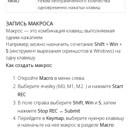
NKRO
Режим неограниченного количества
одновременно нажатых клавиш
ЗАПИСЬ МАКРОСА
Макрос — это комбинация клавиш, выполняемая
одним нажатием.
Например, можно назначить сочетание
Shift
+
Win
+
S
(инструмент вырезания скриншотов в Windows) на
одну клавишу.
Как создать макрос:
Откройте
Macro
в меню слева.
Выберите ячейку (M0, M1, M2...) и нажмите
Start
REC
.
В поле справа выберите
Shift
,
Win
и
S
, затем
нажмите
Stop REC
→
Submit
Перейдите в
Keymap
, выберите нужную клавишу
и назначьте на нее макрос в разделе
Macro
.