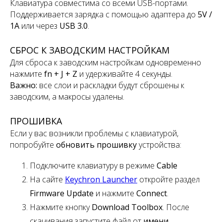
Клавиатура совместима со всеми USB-портами.
Поддерживается зарядка с помощью адаптера до
5V /
1A
или через
USB 3.0
.
СБРОС К ЗАВОДСКИМ НАСТРОЙКАМ
Для сброса к заводским настройкам одновременно
нажмите
fn + J + Z
и удерживайте 4 секунды.
Важно:
все слои и раскладки будут сброшены к
заводским, а макросы удалены.
ПРОШИВКА
Если у вас возникли проблемы с клавиатурой,
попробуйте
обновить прошивку
устройства:
Подключите клавиатуру в режиме
Cable
На сайте
Keychron Launcher
откройте раздел
Firmware Update
и нажмите
Connect
.
Нажмите кнопку
Download Toolbox
. После
скачивания запустите файл от
имени