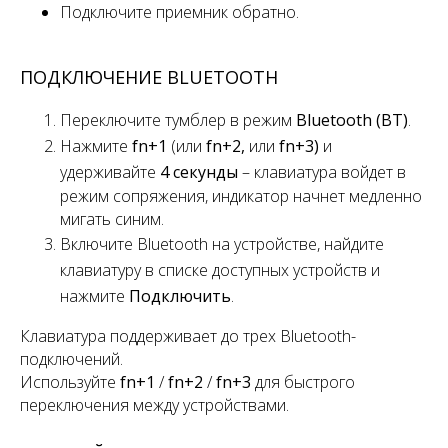
Подключите приемник обратно.
ПОДКЛЮЧЕНИЕ BLUETOOTH
Переключите
тумблер
в режим
Bluetooth (BT)
.
Нажмите
fn+1
(или
fn+2,
или
fn+3)
и
удерживайте
4 секунды
– клавиатура войдет в
режим сопряжения, индикатор начнет медленно
мигать синим.
Включите Bluetooth на устройстве, найдите
клавиатуру в списке доступных устройств и
нажмите
Подключить
.
Клавиатура поддерживает
до
трех
Bluetooth-
подключений.
Используйте
fn+1
/
fn+2
/
fn+3
для быстрого
переключения
между устройствами.