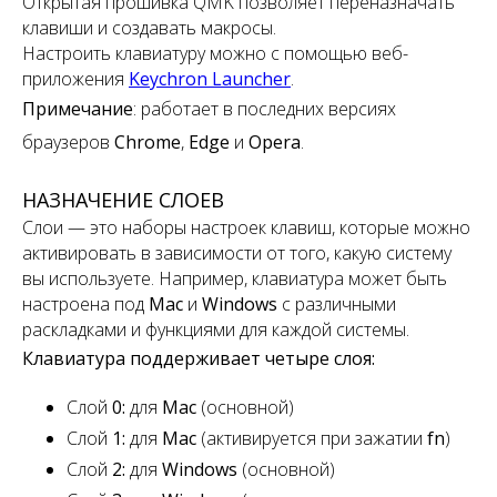
Открытая прошивка QMK позволяет переназначать
клавиши и создавать макросы.
Настроить клавиатуру можно с помощью веб-
приложения
Keychron Launcher
.
Примечание
:
работает в последних версиях
браузеров
Chrome
,
Edge
и
Opera
.
НАЗНАЧЕНИЕ СЛОЕВ
Слои — это наборы настроек клавиш, которые можно
активировать в зависимости от того, какую систему
вы используете. Например, клавиатура может быть
настроена под
Mac
и
Windows
с различными
раскладками и функциями для каждой системы.
Клавиатура поддерживает четыре слоя:
Слой
0:
для
Mac
(основной)
Слой
1:
для
Mac
(активируется при зажатии
fn
)
Слой
2:
для
Windows
(основной)