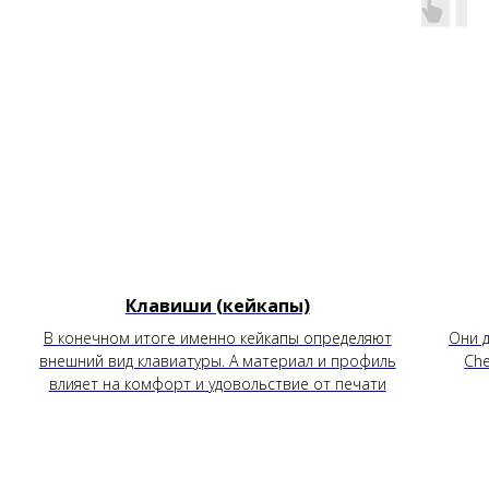
Клавиши (кейкапы)
В конечном итоге именно кейкапы определяют
Они д
внешний вид клавиатуры. А материал и профиль
Che
влияет на комфорт и удовольствие от печати