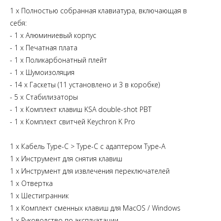
1 x Полностью собранная клавиатура, включающая в
себя:
- 1 х Алюминиевый корпус
- 1 х Печатная плата
- 1 х Поликарбонатный плейт
- 1 х Шумоизоляция
- 14 х Гаскеты (11 установлено и 3 в коробке)
- 5 х Стабилизаторы
- 1 x Комплект клавиш KSA double-shot PBT
- 1 x Комплект свитчей Keychron K Pro
1 x Кабель Type-C > Type-C с адаптером Type-A
1 х Инструмент для снятия клавиш
1 х Инструмент для извлечения переключателей
1 х Отвертка
1 х Шестигранник
1 х Комплект сменных клавиш для MacOS / Windows
1 х Руководство по эксплуатации