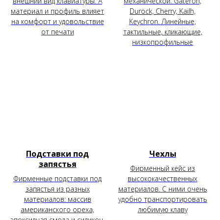
внешний вид клавиатуры. А
механической. Gateron,
материал и профиль влияет
Durock, Cherry, Kailh,
на комфорт и удовольствие
Keychron. Линейные,
от печати
тактильные, кликающие,
низкопрофильные
Подставки под
Чехлы
запястья
Фирменный кейс из
Фирменные подставки под
высококачественных
запястья из разных
материалов. С ними очень
материалов: массив
удобно транспортировать
американского ореха,
любимую клаву
эпоксидная смола и силикон.