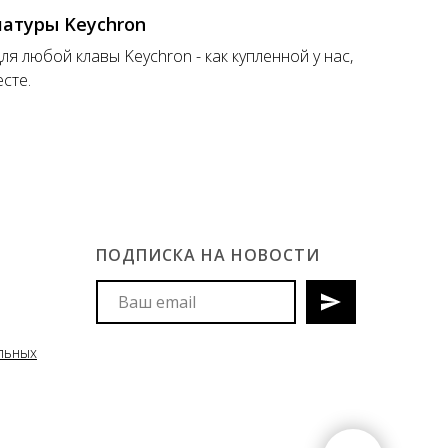
иатуры Keychron
ля любой клавы Keychron - как купленной у нас,
есте.
ПОДПИСКА НА НОВОСТИ
Мы сообщим вам о поступлениях
льных
новых моделей клавиатур и
аксессуаров, акциях и
спецпредложениях