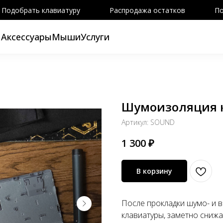
Подобрать клавиатуру
Распродажа остатков
По
ы
Аксессуары
Мыши
Услуги
Шумоизоляция к
Артикул:
SOUND
1 300
₽
В корзину
После прокладки шумо- и 
клавиатуры, заметно сниж