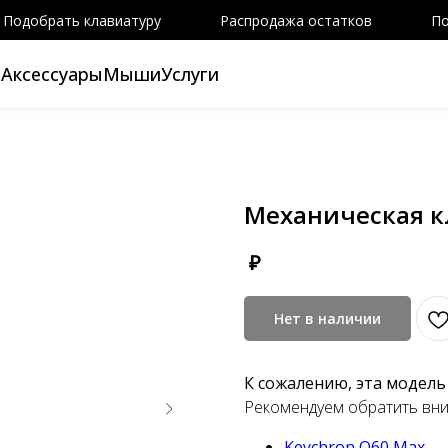
Подобрать клавиатуру
Распродажа остатков
По
ы
Аксессуары
Мыши
Услуги
Механическая к
₽
Нет в наличии
К сожалению, эта модель
Рекомендуем обратить вни
Keychron Q60 Max