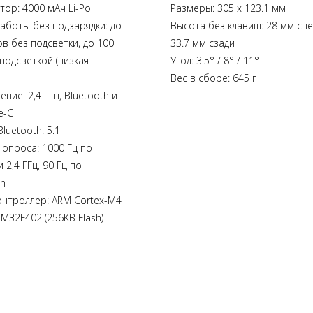
тор: 4000 мАч Li-Pol
Размеры: 305 x 123.1 мм
аботы без подзарядки: до
Высота без клавиш: 28 мм спе
ов без подсветки, до 100
33.7 мм сзади
 подсветкой (низкая
Угол: 3.5° / 8° / 11°
Вес в сборе: 645 г
ние: 2,4 ГГц, Bluetooth и
e-C
luetooth: 5.1
 опроса: 1000 Гц по
 2,4 ГГц, 90 Гц по
th
нтроллер: ARM Cortex-M4
TM32F402 (256KB Flash)