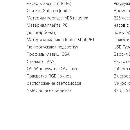
Число клавиш: 61 (60%)
Аккумуля
Свитчи: Gateron Jupiter
Время р
Материал корпуса: ABS пластик
225 час
Материал плейта: PC
часов с
(поликарбонат)
яркость)
Материал клавиш: double-shot PBT
Подключе
(не пропускают подсветку)
USB Typ
Профиль клавиш: OSA
Версия B
Стандарт: ANSI
Частота
OS: Windows/macOS/Linux
кабелю и
Подсветка: RGB, южное
Bluetoo
расположение светодиодов
Микроко
NKRO во всех режимах
32-bit S