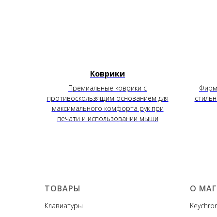
Коврики
Премиальные коврики с
Фирме
противоскользящим основанием для
стильн
максимального комфорта рук при
печати и использовании мыши
ТОВАРЫ
О МА
Клавиатуры
Keychron