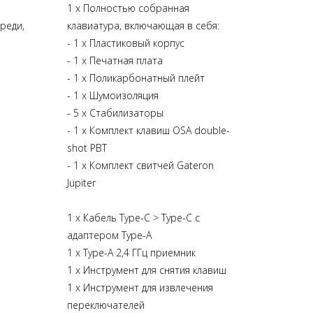
1 x Полностью собранная
реди,
клавиатура, включающая в себя:
- 1 х Пластиковый корпус
- 1 х Печатная плата
- 1 х Поликарбонатный плейт
- 1 х Шумоизоляция
- 5 х Стабилизаторы
- 1 x Комплект клавиш OSA double-
shot PBT
- 1 x Комплект свитчей Gateron
Jupiter
1 x Кабель Type-C > Type-C с
адаптером Type-A
1 x Type-A 2,4 ГГц приемник
1 х Инструмент для снятия клавиш
1 х Инструмент для извлечения
переключателей