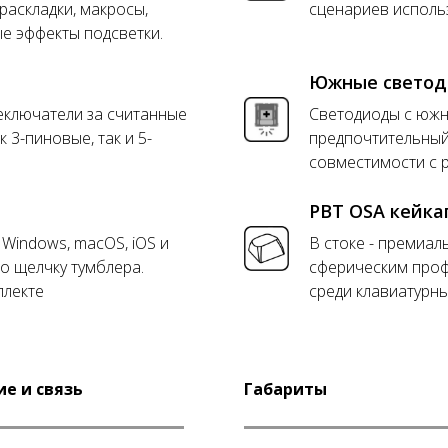
раскладки, макросы,
сценариев исполь
е эффекты подсветки.
Южные свето
еключатели за считанные
Светодиоды с юж
 3-пиновые, так и 5-
предпочтительный
совместимости с 
PBT OSA кейка
Windows, macOS, iOS и
В стоке - премиал
по щелчку тумблера.
сферическим про
плекте
среди клавиатурн
е и связь
Габариты