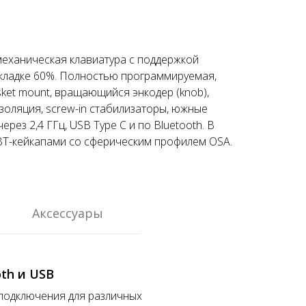
еханическая клавиатура с поддержкой
кладке 60%. Полностью программируемая,
sket mount, вращающийся энкодер (knob),
золяция, screw-in стабилизаторы, южные
рез 2,4 ГГц, USB Type C и по Bluetooth. В
PBT-кейкапами со сферическим профилем OSA.
Аксессуары
oth и USB
подключения для различных