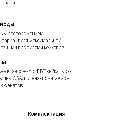
зования
диоды
ным расположением -
 вариант для максимальной
разными профилями кейкапов
пы
ьные double-shot PBT кейкапы со
филем OSA, широко почитаемом
ых фанатов
Комплектация