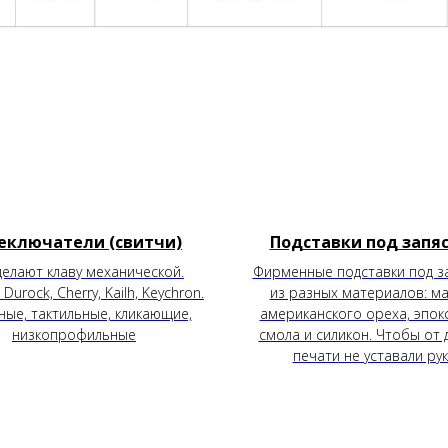
еключатели (свитчи)
Подставки под запя
делают клаву механической.
Фирменные подставки под з
 Durock, Cherry, Kailh, Keychron.
из разных материалов: м
ные, тактильные, кликающие,
американского ореха, эпок
низкопрофильные
смола и силикон. Чтобы от 
печати не уставали ру