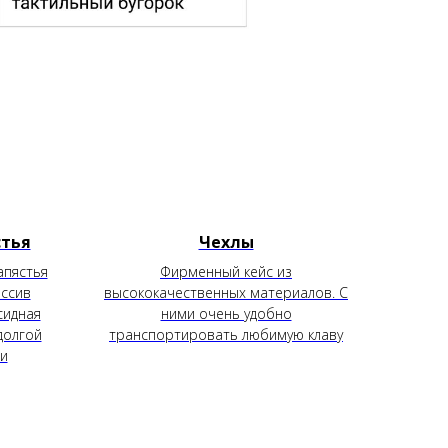
стья
Чехлы
апястья
Фирменный кейс из
ассив
высококачественных материалов. С
сидная
ними очень удобно
долгой
транспортировать любимую клаву
ки