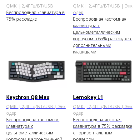
QMK | 2,4ГГц/BT/USB
QMK | 2,4ГГц/BT/USB | Энк
Беспроводная клавиатура в
одер
75% раскладке
Беспроводная кастомная
клавиатура с
цельнометаллическим
корпусом в 65% раскладке с
дополнительными
клавишами
Keychron Q8 Max
Lemokey L1
QMK | 2,4ГГц/BT/USB | Энк
QMK | 2,4ГГц/BT/USB | Энк
одер
одер
Беспроводная кастомная
Беспроводная игровая
клавиатура с
клавиатура в 75% раскладке
цельнометаллическим
с горизонтальным
корпусом в эргономичной
роллером