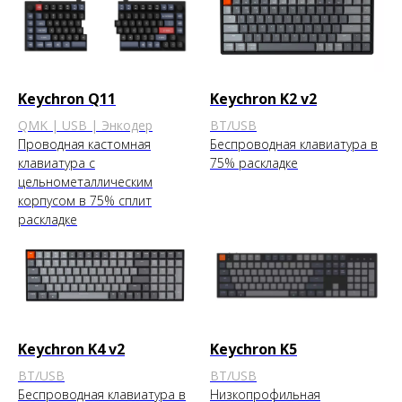
Keychron Q11
Keychron K2 v2
QMK | USB | Энкодер
BT/USB
Проводная кастомная
Беспроводная клавиатура в
клавиатура с
75% раскладке
цельнометаллическим
корпусом в 75% сплит
раскладке
Keychron K4 v2
Keychron K5
BT/USB
BT/USB
Беспроводная клавиатура в
Низкопрофильная