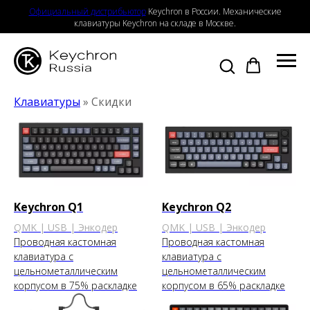
Официальный дистрибьютор
Keychron в России. Механические
клавиатуры Keychron на складе в Москве.
Клавиатуры
» Скидки
Keychron Q1
Keychron Q2
QMK | USB | Энкодер
QMK | USB | Энкодер
Проводная кастомная
Проводная кастомная
клавиатура с
клавиатура с
цельнометаллическим
цельнометаллическим
корпусом в 75% раскладке
корпусом в 65% раскладке