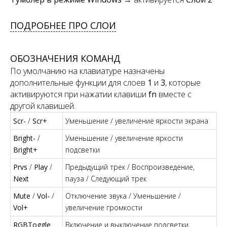
ПОДРОБНЕЕ ПРО СЛОИ
ОБОЗНАЧЕНИЯ КОМАНД
По умолчанию на клавиатуре назначены
дополнительные функции для слоев
1
и
3
, которые
активируются при нажатии клавиши
fn
вместе с
другой клавишей.
Scr-
/
Scr+
Уменьшение / увеличение яркости экрана
Bright-
/
Уменьшение / увеличение яркости
Bright+
подсветки
Prvs
/
Play
/
Предыдущий трек / Воспроизведение,
Next
пауза / Следующий трек
Mute
/
Vol-
/
Отключение звука / Уменьшение /
Vol+
увеличение громкости
RGBToggle
Включение и выключение подсветки