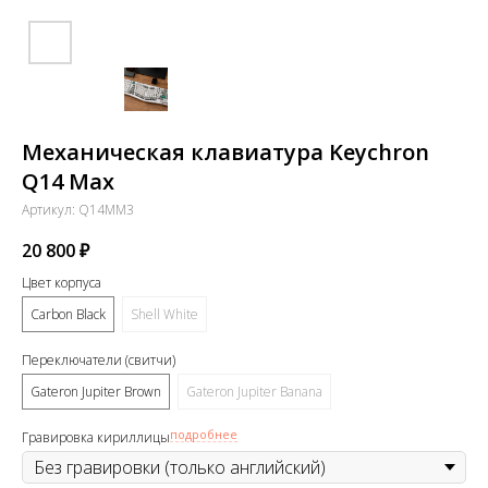
Механическая клавиатура Keychron
Q14 Max
Артикул:
Q14MM3
20 800
₽
Цвет корпуса
Carbon Black
Shell White
Переключатели (свитчи)
Gateron Jupiter Brown
Gateron Jupiter Banana
подробнее
Гравировка кириллицы