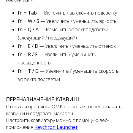
fn + Tab
— Включить / выключить подсветку
fn + W / S
— Увеличить / уменьшить яркость
fn + Q / A
— Изменить эффект подсветки
(следующий / предыдущий)
fn + E / D
— Увеличить / уменьшить оттенок
fn + R / F
— Увеличить / уменьшить
насыщенность
fn + T / G
— Увеличить / уменьшить скорость
эффекта подсветки
ПЕРЕНАЗНАЧЕНИЕ КЛАВИШ
Открытая прошивка QMK позволяет переназначать
клавиши и создавать макросы.
Настроить клавиатуру можно с помощью веб-
приложения
Keychron Launcher
.