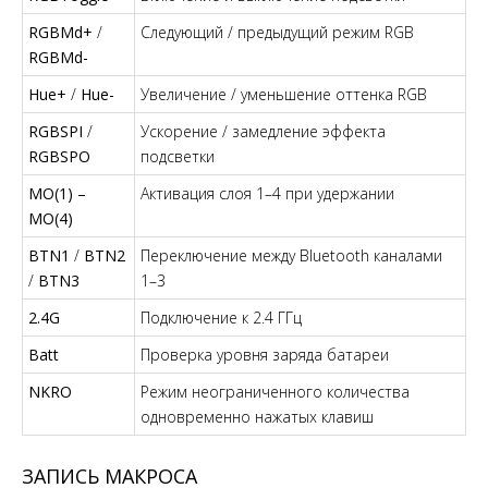
RGBMd+
/
Следующий / предыдущий режим RGB
RGBMd-
Hue+
/
Hue-
Увеличение / уменьшение оттенка RGB
RGBSPI
/
Ускорение / замедление эффекта
RGBSPO
подсветки
MO(1) –
Активация слоя 1–4 при удержании
MO(4)
BTN1
/
BTN2
Переключение между Bluetooth каналами
/
BTN3
1–3
2.4G
Подключение к 2.4 ГГц
Batt
Проверка уровня заряда батареи
NKRO
Режим неограниченного количества
одновременно нажатых клавиш
ЗАПИСЬ МАКРОСА