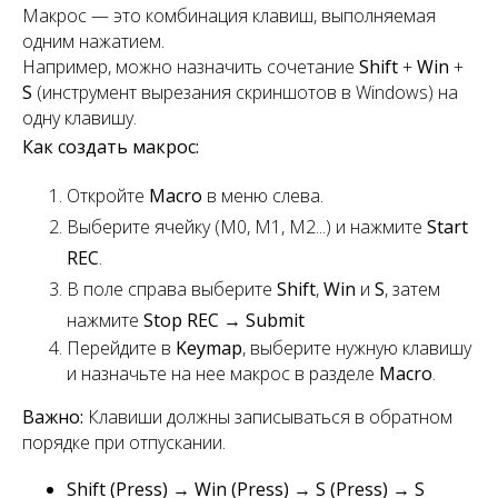
Макрос — это комбинация клавиш, выполняемая
одним нажатием.
Например, можно назначить сочетание
Shift
+
Win
+
S
(инструмент вырезания скриншотов в Windows) на
одну клавишу.
Как создать макрос:
Откройте
Macro
в меню слева.
Выберите ячейку (M0, M1, M2...) и нажмите
Start
REC
.
В поле справа выберите
Shift
,
Win
и
S
, затем
нажмите
Stop REC
→
Submit
Перейдите в
Keymap
, выберите нужную клавишу
и назначьте на нее макрос в разделе
Macro
.
Важно:
Клавиши должны записываться в обратном
порядке при отпускании.
Shift (Press) → Win (Press) → S (Press) → S