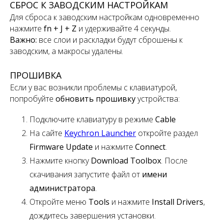
СБРОС К ЗАВОДСКИМ НАСТРОЙКАМ
Для сброса к заводским настройкам одновременно
нажмите
fn + J + Z
и удерживайте 4 секунды.
Важно:
все слои и раскладки будут сброшены к
заводским, а макросы удалены.
ПРОШИВКА
Если у вас возникли проблемы с клавиатурой,
попробуйте
обновить прошивку
устройства:
Подключите клавиатуру в режиме
Cable
На сайте
Keychron Launcher
откройте раздел
Firmware Update
и нажмите
Connect
.
Нажмите кнопку
Download Toolbox
. После
скачивания запустите файл от
имени
администратора
.
Откройте меню
Tools
и нажмите
Install Drivers
,
дождитесь завершения установки.