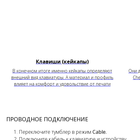
Клавиши (кейкапы)
В конечном итоге именно кейкапы определяют
Они д
внешний вид клавиатуры. А материал и профиль
Che
влияет на комфорт и удовольствие от печати
ПРОВОДНОЕ ПОДКЛЮЧЕНИЕ
Переключите тумблер
в режим
Cable.
Подключите кабель к клавиатуре и устройству.