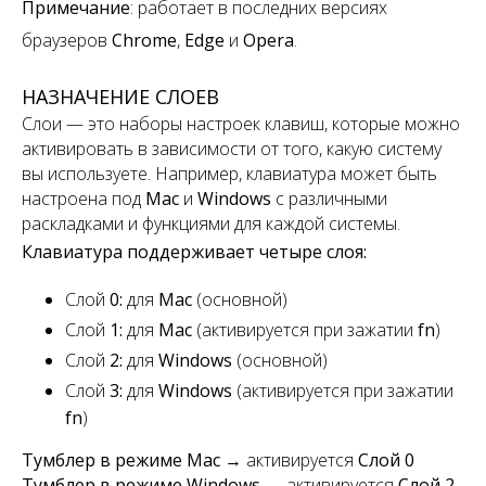
Примечание
:
работает в последних версиях
браузеров
Chrome
,
Edge
и
Opera
.
НАЗНАЧЕНИЕ СЛОЕВ
Слои — это наборы настроек клавиш, которые можно
активировать в зависимости от того, какую систему
вы используете. Например, клавиатура может быть
настроена под
Mac
и
Windows
с различными
раскладками и функциями для каждой системы.
Клавиатура поддерживает четыре слоя:
Слой
0:
для
Mac
(основной)
Слой
1:
для
Mac
(активируется при зажатии
fn
)
Слой
2:
для
Windows
(основной)
Слой
3:
для
Windows
(активируется при зажатии
fn
)
Тумблер в режиме Mac
→ активируется
Слой 0
Тумблер в режиме Windows
→ активируется
Слой 2