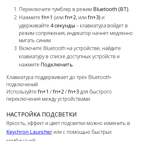
Переключите
тумблер
в режим
Bluetooth (BT)
.
Нажмите
fn+1
(или
fn+2,
или
fn+3)
и
удерживайте
4 секунды
– клавиатура войдет в
режим сопряжения, индикатор начнет медленно
мигать синим.
Включите Bluetooth на устройстве, найдите
клавиатуру в списке доступных устройств и
нажмите
Подключить
.
Клавиатура поддерживает
до
трех
Bluetooth-
подключений.
Используйте
fn+1
/
fn+2
/
fn+3
для быстрого
переключения
между устройствами.
НАСТРОЙКА ПОДСВЕТКИ
Яркость, эффект и цвет подсветки можно изменить в
Keychron Launcher
или с помощью быстрых
комбинаций: