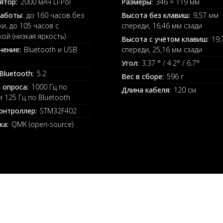
ятор:
2000 мАч Li-Pol
Размеры:
346 × 119 мм
аботы:
до 160 часов без
Высота без клавиш:
9,57 мм
и, до 105 часов с
спереди, 16,46 мм сзади
ой (низкая яркость)
Высота с учётом клавиш:
19,
чение:
Bluetooth и USB
спереди, 25,16 мм сзади
Угол:
3.37 ° / 4.2° / 6.7°
Bluetooth:
5.2
Вес в сборе:
596 г
 опроса:
1000 Гц по
Длина кабеля:
120 см
и 125 Гц по Bluetooth
онтроллер:
STM32F402
ка:
QMK (open-source)