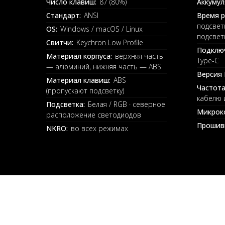
Число клавиш:
87 (80%)
Аккумул
Стандарт:
ANSI
Время р
подсветк
OS:
Windows / macOS / Linux
подсветк
Свитчи:
Keychron Low Profile
Подклю
Материал корпуса:
верхняя часть
Type-C
— алюминий, нижняя часть — ABS
Версия 
Материал клавиш:
ABS
Частота
(пропускают подсветку)
кабелю 
Подсветка:
Белая / RGB · северное
Микрок
расположение светодиодов
Прошив
NKRO:
во всех режимах