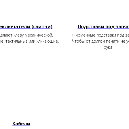
еключатели (свитчи)
Подставки под запя
делают клаву механической.
Фирменные подставки под за
е, тактильные или кликающие.
Чтобы от долгой печати не у
руки
Кабели