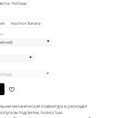
ветка, HotSwap
own
Keychron Banana
ее
ьная механическая клавиатура в раскладке
пропуском подсветки, полностью