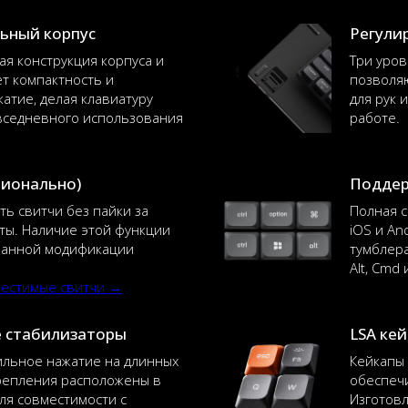
ьный корпус
Регули
я конструкция корпуса и
Три уров
ет компактность и
позволя
атие, делая клавиатуру
для рук 
вседневного использования
работе.
ционально)
Поддер
ть свитчи без пайки за
Полная с
ты. Наличие этой функции
iOS и An
ранной модификации
тумблера
Alt, Cmd 
местимые свитчи →
 стабилизаторы
LSA ке
ильное нажатие на длинных
Кейкапы
репления расположены в
обеспеч
ля совместимости с
Изготовл