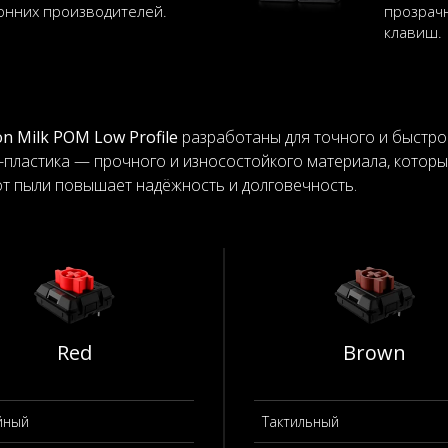
онних производителей.
прозрач
клавиш.
n Milk POM Low Profile
разработаны для точного и быстрог
пластика — прочного и износостойкого материала, которы
от пыли повышает надёжность и долговечность.
Red
Brown
йный
Тактильный