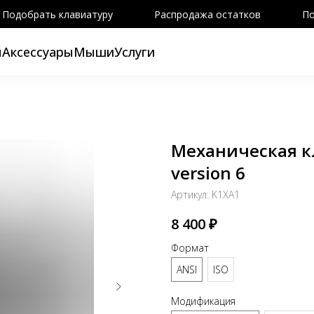
Подобрать клавиатуру
Распродажа остатков
По
ы
Аксессуары
Мыши
Услуги
Механическая к
version 6
Артикул:
K1XA1
8 400
₽
Формат
ANSI
ISO
Модификация