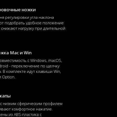
ровочные ножки
ня регулировки угла наклона
ют подобрать удобное положение
и снижают нагрузку при длительной
жка Mac и Win
овместимость с Windows, macOS,
droid - переключение по щелчку
. В комплекте идут клавиши Win,
и Option.
йкапы
 с низким сферическим профилем
ивают комфортное нажатие.
ены из ABS-пластика с