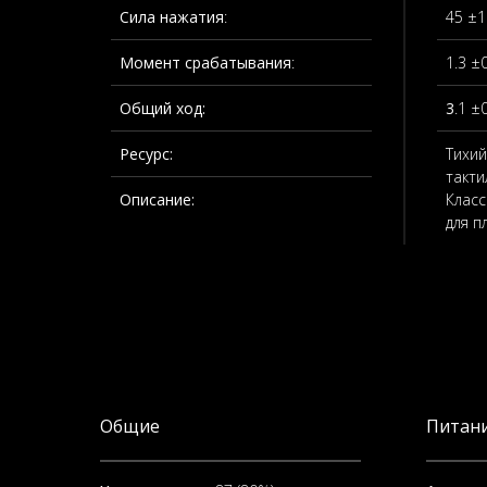
Сила нажатия
:
45 ±1
Момент срабатывания
:
1.3 ±
Общий ход:
3
.1 ±
Ресурс:
Тихий
такти
Описание:
Класс
для п
Общие
Питани