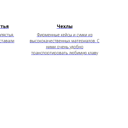
стья
Чехлы
пястья.
Фирменные кейсы и сумки из
ставали
высококачественных материалов. С
ними очень удобно
транспортировать любимую клаву