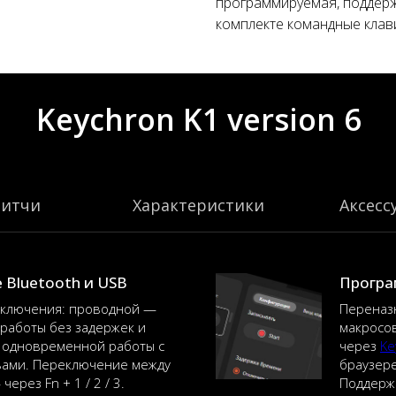
программируемая, поддерж
комплекте командные клав
Keychron K1 version 6
витчи
Характеристики
Аксесс
Bluetooth и USB
Програ
дключения: проводной —
Переназ
 работы без задержек и
макросов
я одновременной работы с
через
Ke
вами. Переключение между
браузере
ерез Fn + 1 / 2 / 3.
Поддержк