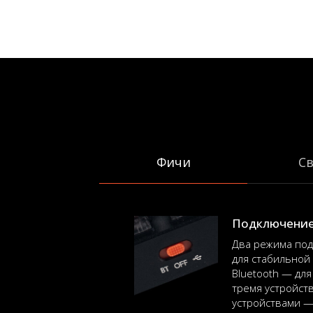
Фичи
С
Подключение 
Два режима по
для стабильной
Bluetooth — дл
тремя устройст
устройствами — ч