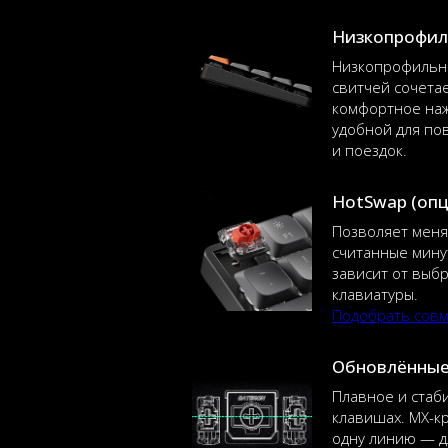
Низкопрофил
Низкопрофильна
свитчей сочета
комфортное наж
удобной для по
и поездок.
HotSwap (оп
Позволяет меня
считанные мину
зависит от выб
клавиатуры.
Подобрать сов
Обновлённые
Плавное и стаб
клавишах. MX-к
одну линию — д