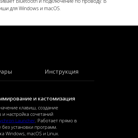
ивает Bluetooth и подключение по проводу. В
иши для Windows и macOS.
уары
Инструкция
ммирование и кастомизация
начение клавиш, создание
 и настройка сочетаний
ychron Launcher
. Работает прямо в
 без установки программ.
а Windows, macOS и Linux.