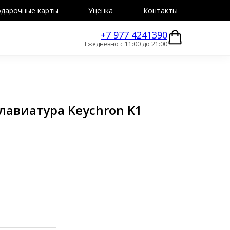
дарочные карты
Уценка
Контакты
+7 977 4241390
Ежедневно с 11:00 до 21:00
лавиатура Keychron K1