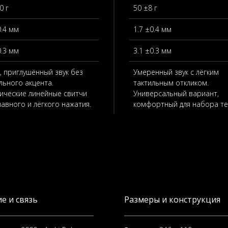
0 г
50 ±8 г
0.4 мм
1.7 ±0.4 мм
0.3 мм
3.1 ±0.3 мм
, приглушённый звук без
Умеренный звук с лёгким
льного акцента.
тактильным откликом.
ические линейные свитчи
Универсальный вариант,
лавного и лёгкого нажатия.
комфортный для набора те
е и связь
Размеры и конструкция