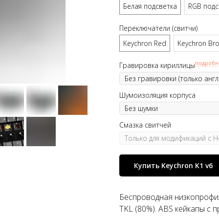
Белая подсветка
RGB подс
Переключатели (свитчи)
Keychron Red
Keychron Br
подробн
Гравировка кириллицы
Шумоизоляция корпуса
Смазка свитчей
Купить Keychron K1 v6
Беспроводная низкопрофил
TKL (80%). ABS кейкапы с 