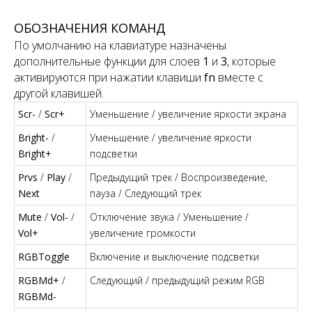
ОБОЗНАЧЕНИЯ КОМАНД
По умолчанию на клавиатуре назначены
дополнительные функции для слоев
1
и
3
, которые
активируются при нажатии клавиши
fn
вместе с
другой клавишей.
Scr-
/
Scr+
Уменьшение / увеличение яркости экрана
Bright-
/
Уменьшение / увеличение яркости
Bright+
подсветки
Prvs
/
Play
/
Предыдущий трек / Воспроизведение,
Next
пауза / Следующий трек
Mute
/
Vol-
/
Отключение звука / Уменьшение /
Vol+
увеличение громкости
RGBToggle
Включение и выключение подсветки
RGBMd+
/
Следующий / предыдущий режим RGB
RGBMd-