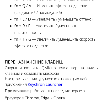
fn + Q / A
— Изменить эффект подсветки
(следующий / предыдущий)
fn + E / D
— Увеличить / уменьшить оттенок
fn + R / F
— Увеличить / уменьшить
насыщенность
fn + T / G
— Увеличить / уменьшить скорость
эффекта подсветки
ПЕРЕНАЗНАЧЕНИЕ КЛАВИШ
Открытая прошивка QMK позволяет переназначать
клавиши и создавать макросы.
Настроить клавиатуру можно с помощью веб-
приложения
Keychron Launcher
.
Примечание
:
работает в последних версиях
браузеров
Chrome
,
Edge
и
Opera
.