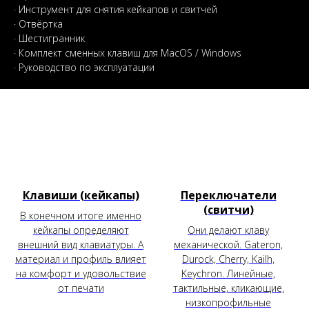
· Инструмент для снятия кейкапов и свитчей
· Отвёртка
· Шестигранник
· Комплект сменных клавиш для MacOS / Windows
· Руководство по эксплуатации
Клавиши (кейкапы)
Переключатели
(свитчи)
В конечном итоге именно
кейкапы определяют
Они делают клаву
внешний вид клавиатуры. А
механической. Gateron,
материал и профиль влияет
Durock, Cherry, Kailh,
на комфорт и удовольствие
Keychron. Линейные,
от печати
тактильные, кликающие,
низкопрофильные