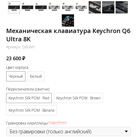
Механическая клавиатура Keychron Q6
Ultra 8K
Артикул:
Q6UM1
23 600
₽
Цвет корпуса
Черный
Белый
Переключатели (свитчи)
Keychron Silk POM · Red
Keychron Silk POM · Brown
Keychron Silk POM · Banana
подробнее
Гравировка кириллицы