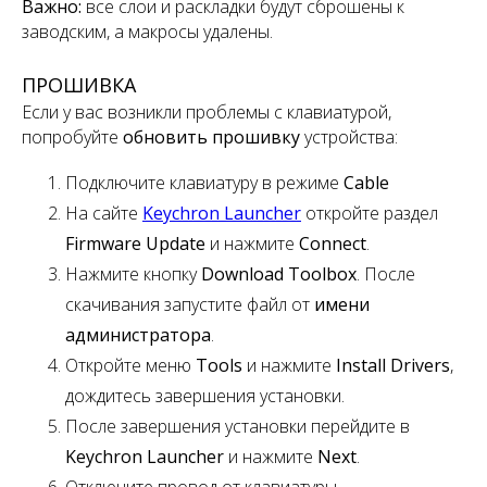
Важно:
все слои и раскладки будут сброшены к
заводским, а макросы удалены.
ПРОШИВКА
Если у вас возникли проблемы с клавиатурой,
попробуйте
обновить прошивку
устройства:
Подключите клавиатуру в режиме
Cable
На сайте
Keychron Launcher
откройте раздел
Firmware Update
и нажмите
Connect
.
Нажмите кнопку
Download Toolbox
. После
скачивания запустите файл от
имени
администратора
.
Откройте меню
Tools
и нажмите
Install Drivers
,
дождитесь завершения установки.
После завершения установки перейдите в
Keychron Launcher
и нажмите
Next
.
Отключите провод от клавиатуры.