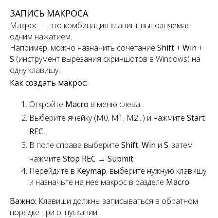
ЗАПИСЬ МАКРОСА
Макрос — это комбинация клавиш, выполняемая
одним нажатием.
Например, можно назначить сочетание
Shift
+
Win
+
S
(инструмент вырезания скриншотов в Windows) на
одну клавишу.
Как создать макрос:
Откройте
Macro
в меню слева.
Выберите ячейку (M0, M1, M2...) и нажмите
Start
REC
.
В поле справа выберите
Shift
,
Win
и
S
, затем
нажмите
Stop REC
→
Submit
Перейдите в
Keymap
, выберите нужную клавишу
и назначьте на нее макрос в разделе
Macro
.
Важно:
Клавиши должны записываться в обратном
порядке при отпускании.