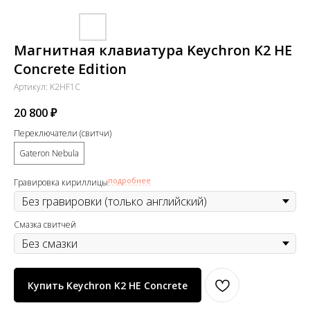
Магнитная клавиатура Keychron K2 HE
Concrete Edition
Артикул:
K2HF1C
20 800
₽
Переключатели (свитчи)
Gateron Nebula
подробнее
Гравировка кириллицы
Смазка свитчей
Купить Keychron K2 HE Concrete