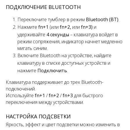
ПОДКЛЮЧЕНИЕ BLUETOOTH
Переключите
тумблер
в режим
Bluetooth (BT)
.
Нажмите
fn+1
(или
fn+2,
или
fn+3)
и
удерживайте
4 секунды
– клавиатура войдет в
режим сопряжения, индикатор начнет медленно
мигать синим.
Включите Bluetooth на устройстве, найдите
клавиатуру в списке доступных устройств и
нажмите
Подключить
.
Клавиатура поддерживает
до
трех
Bluetooth-
подключений.
Используйте
fn+1
/
fn+2
/
fn+3
для быстрого
переключения
между устройствами.
НАСТРОЙКА ПОДСВЕТКИ
Яркость, эффект и цвет подсветки можно изменить в