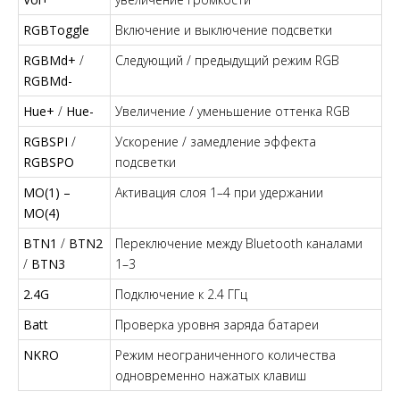
RGBToggle
Включение и выключение подсветки
RGBMd+
/
Следующий / предыдущий режим RGB
RGBMd-
Hue+
/
Hue-
Увеличение / уменьшение оттенка RGB
RGBSPI
/
Ускорение / замедление эффекта
RGBSPO
подсветки
MO(1) –
Активация слоя 1–4 при удержании
MO(4)
BTN1
/
BTN2
Переключение между Bluetooth каналами
/
BTN3
1–3
2.4G
Подключение к 2.4 ГГц
Batt
Проверка уровня заряда батареи
NKRO
Режим неограниченного количества
одновременно нажатых клавиш