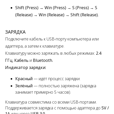
Shift (Press) → Win (Press) → S (Press) → S
(Release) → Win (Release) → Shift (Release).
ЗАРЯДКА
Подключите кабель к USB-порту компьютера или
адаптера, а затем к клавиатуре.
Клавиатуру можно заряжать в любых режимах:
2.4
ГГц
,
Кабель
и
Bluetooth.
Индикатор зарядки:
Красный
— идёт процесс зарядки.
Зелёный
— полностью заряжена
(зарядка
занимает примерно 5 часов).
Клавиатура совместима со всеми USB-портами.
Поддерживается зарядка с помощью адаптера до
5V /
1A
или через
USB 3.0
.