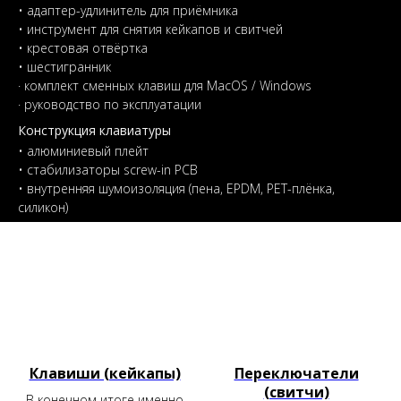
• адаптер-удлинитель для приёмника
• инструмент для снятия кейкапов и свитчей
• крестовая отвёртка
• шестигранник
· комплект сменных клавиш для MacOS / Windows
· руководство по эксплуатации
Конструкция клавиатуры
• алюминиевый плейт
• стабилизаторы screw-in PCB
• внутренняя шумоизоляция (пена, EPDM, PET-плёнка,
силикон)
Клавиши (кейкапы)
Переключатели
(свитчи)
В конечном итоге именно