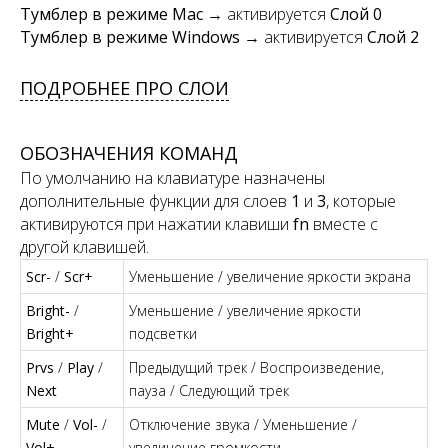
Тумблер в режиме Mac
→ активируется
Слой 0
Тумблер в режиме Windows
→ активируется
Слой 2
ПОДРОБНЕЕ ПРО СЛОИ
ОБОЗНАЧЕНИЯ КОМАНД
По умолчанию на клавиатуре назначены
дополнительные функции для слоев
1
и
3
, которые
активируются при нажатии клавиши
fn
вместе с
другой клавишей.
Scr-
/
Scr+
Уменьшение / увеличение яркости экрана
Bright-
/
Уменьшение / увеличение яркости
Bright+
подсветки
Prvs
/
Play
/
Предыдущий трек / Воспроизведение,
Next
пауза / Следующий трек
Mute
/
Vol-
/
Отключение звука / Уменьшение /
Vol+
увеличение громкости