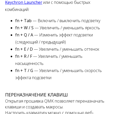
Keychron Launcher
или с помощью быстрых
комбинаций:
fn + Tab
— Включить / выключить подсветку
fn + W / S
— Увеличить / уменьшить яркость
fn + Q / A
— Изменить эффект подсветки
(следующий / предыдущий)
fn + E / D
— Увеличить / уменьшить оттенок
fn + R / F
— Увеличить / уменьшить
насыщенность
fn + T / G
— Увеличить / уменьшить скорость
эффекта подсветки
ПЕРЕНАЗНАЧЕНИЕ КЛАВИШ
Открытая прошивка QMK позволяет переназначать
клавиши и создавать макросы.
Настроить клавиатуру можно с помощью веб-