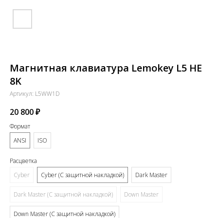
Магнитная клавиатура Lemokey L5 HE
8K
Артикул:
L5WW1D
20 800
₽
Формат
ANSI
ISO
Расцветка
Cyber
Cyber (С защитной накладкой)
Dark Master
Dark Master (С защитной накладкой)
Down Master
Down Master (С защитной накладкой)