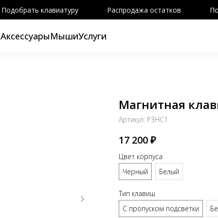
Подобрать клавиатуру
Распродажа остатков
По
ы
Аксессуары
Мыши
Услуги
Магнитная клав
Артикул:
P3HC1
17 200
₽
Цвет корпуса
Черный
Белый
Тип клавиш
С пропуском подсветки
Бе