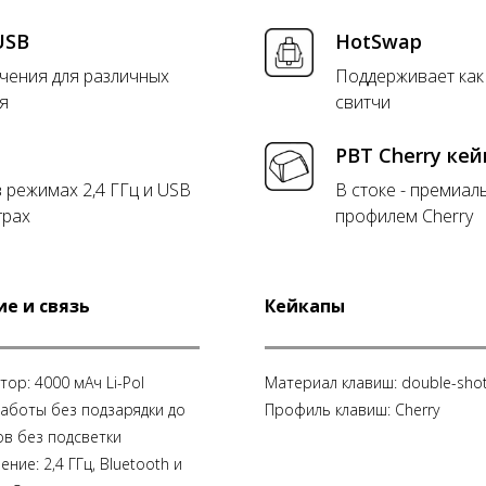
USB
HotSwap
чения для различных
Поддерживает как 
я
свитчи
PBT Cherry ке
 режимах 2,4 ГГц и USB
В стоке - премиал
грах
профилем Cherry
е и связь
Кейкапы
тор: 4000 мАч Li-Pol
Материал клавиш: double-sho
аботы без подзарядки до
Профиль клавиш: Cherry
ов без подсветки
ние: 2,4 ГГц, Bluetooth и