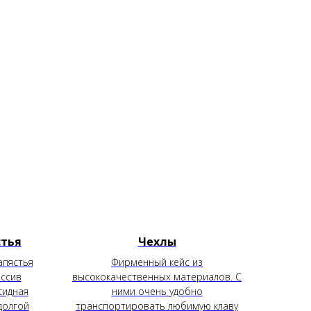
стья
Чехлы
апястья
Фирменный кейс из
ассив
высококачественных материалов. С
сидная
ними очень удобно
долгой
транспортировать любимую клаву