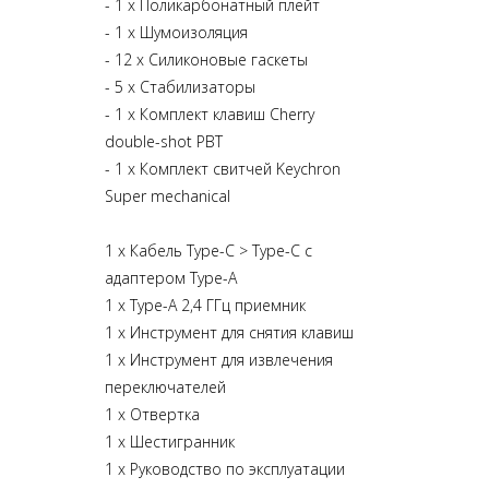
- 1 х Поликарбонатный плейт
- 1 х Шумоизоляция
- 12 х Силиконовые гаскеты
- 5 х Стабилизаторы
- 1 x Комплект клавиш Cherry
double-shot PBT
- 1 x Комплект свитчей
Keychron
Super mechanical
1 x Кабель Type-C > Type-C с
адаптером Type-A
1 x Type-A 2,4 ГГц приемник
1 х Инструмент для снятия клавиш
1 х Инструмент для извлечения
переключателей
1 х Отвертка
1 х Шестигранник
1 х Руководство по эксплуатации