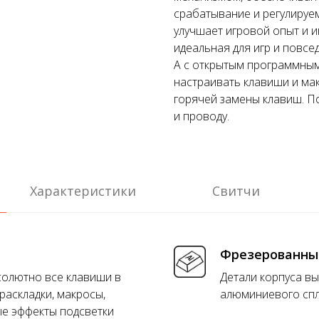
срабатывание и регулируем
улучшает игровой опыт и 
идеальная для игр и повсе
А с открытым программны
настраивать клавиши и ма
горячей замены клавиш. По
и проводу.
Характеристики
Свитчи
Фрезерованны
солютно все клавиши в
Детали корпуса вы
раскладки, макросы,
алюминиевого спл
ые эффекты подсветки