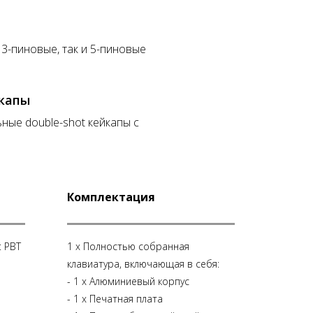
3-пиновые, так и 5-пиновые
йкапы
ьные double-shot кейкапы с
Комплектация
t PBT
1 x Полностью собранная
клавиатура, включающая в себя:
- 1 х Алюминиевый корпус
- 1 х Печатная плата