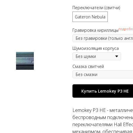
Переключатели (свитчи)
Gateron Nebula
подробн
Гравировка кириллицы
Шумоизоляция корпуса
Смазка свитчей
Купить Lemokey P3 HE
Lemokey P3 HE - металличе
беспроводным подключени
переключателями Hall Effe
механизмом, обеспечивая 