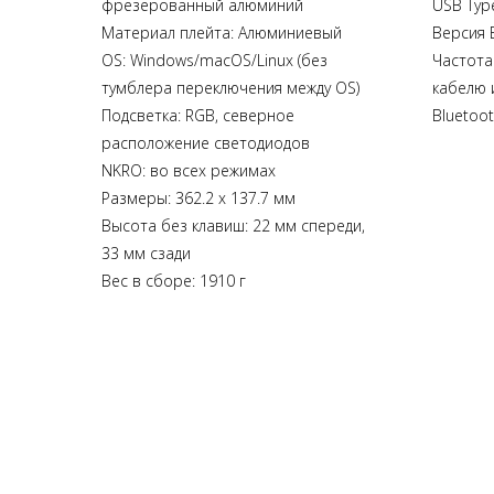
фрезерованный алюминий
USB Typ
Материал плейта: Алюминиевый
Версия B
OS: Windows/macOS/Linux (без
Частота
тумблера переключения между OS)
кабелю и
Подсветка: RGB, северное
Bluetoo
расположение светодиодов
NKRO: во всех режимах
Размеры: 362.2 x 137.7 мм
Высота без клавиш: 22 мм спереди,
33 мм сзади
Вес в сборе: 1910 г