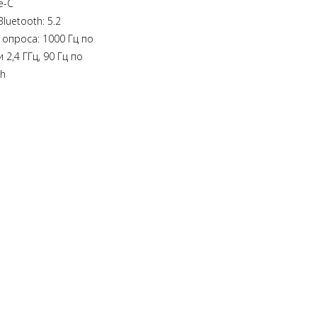
e-C
luetooth: 5.2
 опроса: 1000 Гц по
 2,4 ГГц, 90 Гц по
th