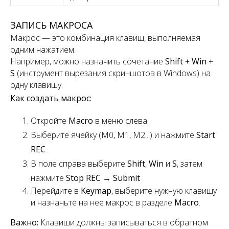
ЗАПИСЬ МАКРОСА
Макрос — это комбинация клавиш, выполняемая
одним нажатием.
Например, можно назначить сочетание
Shift
+
Win
+
S
(инструмент вырезания скриншотов в Windows) на
одну клавишу.
Как создать макрос:
Откройте
Macro
в меню слева.
Выберите ячейку (M0, M1, M2...) и нажмите
Start
REC
.
В поле справа выберите
Shift
,
Win
и
S
, затем
нажмите
Stop REC
→
Submit
Перейдите в
Keymap
, выберите нужную клавишу
и назначьте на нее макрос в разделе
Macro
.
Важно:
Клавиши должны записываться в обратном