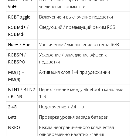
Vol+
увеличение громкости
RGBToggle
Включение и выключение подсветки
RGBMd+
/
Следующий / предыдущий режим RGB
RGBMd-
Hue+
/
Hue-
Увеличение / уменьшение оттенка RGB
RGBSPI
/
Ускорение / замедление эффекта
RGBSPO
подсветки
MO(1) –
Активация слоя 1–4 при удержании
MO(4)
BTN1
/
BTN2
Переключение между Bluetooth каналами
/
BTN3
1–3
2.4G
Подключение к 2.4 ГГц
Batt
Проверка уровня заряда батареи
NKRO
Режим неограниченного количества
одновременно нажатых клавиш