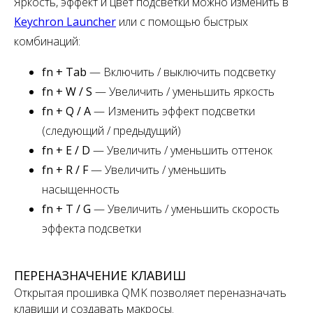
Яркость, эффект и цвет подсветки можно изменить в
Keychron Launcher
или с помощью быстрых
комбинаций:
fn + Tab
— Включить / выключить подсветку
fn + W / S
— Увеличить / уменьшить яркость
fn + Q / A
— Изменить эффект подсветки
(следующий / предыдущий)
fn + E / D
— Увеличить / уменьшить оттенок
fn + R / F
— Увеличить / уменьшить
насыщенность
fn + T / G
— Увеличить / уменьшить скорость
эффекта подсветки
ПЕРЕНАЗНАЧЕНИЕ КЛАВИШ
Открытая прошивка QMK позволяет переназначать
клавиши и создавать макросы.