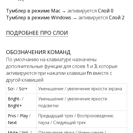
Тумблер в режиме Mac
→ активируется
Слой 0
Тумблер в режиме Windows
→ активируется
Слой 2
ПОДРОБНЕЕ ПРО СЛОИ
ОБОЗНАЧЕНИЯ КОМАНД
По умолчанию на клавиатуре назначены
дополнительные функции для слоев
1
и
3
, которые
активируются при нажатии клавиши
fn
вместе с
другой клавишей.
Scr-
/
Scr+
Уменьшение / увеличение яркости экрана
Bright-
/
Уменьшение / увеличение яркости
Bright+
подсветки
Prvs
/
Play
/
Предыдущий трек / Воспроизведение,
Next
пауза / Следующий трек
Mute
/
Vol-
/
Отключение звука / Уменьшение /