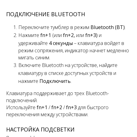
ПОДКЛЮЧЕНИЕ BLUETOOTH
Переключите
тумблер
в режим
Bluetooth (BT)
.
Нажмите
fn+1
(или
fn+2,
или
fn+3)
и
удерживайте
4 секунды
– клавиатура войдет в
режим сопряжения, индикатор начнет медленно
мигать синим.
Включите Bluetooth на устройстве, найдите
клавиатуру в списке доступных устройств и
нажмите
Подключить
.
Клавиатура поддерживает
до
трех
Bluetooth-
подключений.
Используйте
fn+1
/
fn+2
/
fn+3
для быстрого
переключения
между устройствами.
НАСТРОЙКА ПОДСВЕТКИ