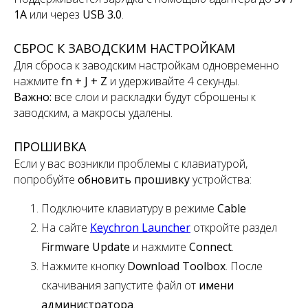
1A
или через
USB 3.0
.
СБРОС К ЗАВОДСКИМ НАСТРОЙКАМ
Для сброса к заводским настройкам одновременно
нажмите
fn + J + Z
и удерживайте 4 секунды.
Важно:
все слои и раскладки будут сброшены к
заводским, а макросы удалены.
ПРОШИВКА
Если у вас возникли проблемы с клавиатурой,
попробуйте
обновить прошивку
устройства:
Подключите клавиатуру в режиме
Cable
На сайте
Keychron Launcher
откройте раздел
Firmware Update
и нажмите
Connect
.
Нажмите кнопку
Download Toolbox
. После
скачивания запустите файл от
имени
администратора
.