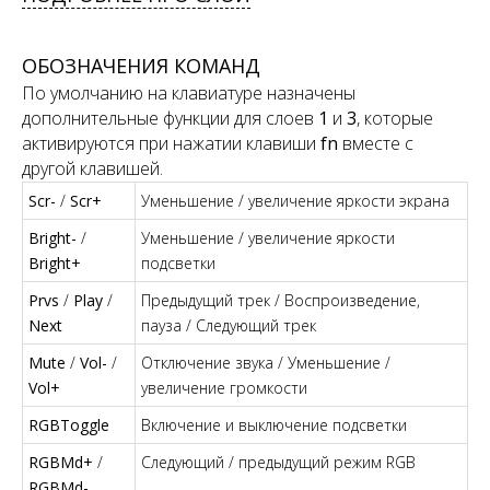
ОБОЗНАЧЕНИЯ КОМАНД
По умолчанию на клавиатуре назначены
дополнительные функции для слоев
1
и
3
, которые
активируются при нажатии клавиши
fn
вместе с
другой клавишей.
Scr-
/
Scr+
Уменьшение / увеличение яркости экрана
Bright-
/
Уменьшение / увеличение яркости
Bright+
подсветки
Prvs
/
Play
/
Предыдущий трек / Воспроизведение,
Next
пауза / Следующий трек
Mute
/
Vol-
/
Отключение звука / Уменьшение /
Vol+
увеличение громкости
RGBToggle
Включение и выключение подсветки
RGBMd+
/
Следующий / предыдущий режим RGB
RGBMd-