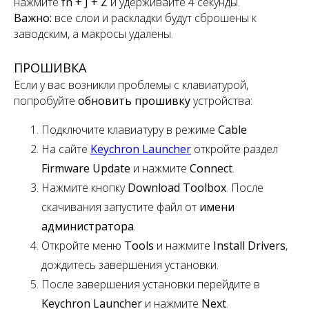
нажмите
fn + J + Z
и удерживайте 4 секунды.
Важно:
все слои и раскладки будут сброшены к
заводским, а макросы удалены.
ПРОШИВКА
Если у вас возникли проблемы с клавиатурой,
попробуйте
обновить прошивку
устройства:
Подключите клавиатуру в режиме
Cable
На сайте
Keychron Launcher
откройте раздел
Firmware Update
и нажмите
Connect
.
Нажмите кнопку
Download Toolbox
. После
скачивания запустите файл от
имени
администратора
.
Откройте меню
Tools
и нажмите
Install Drivers
,
дождитесь завершения установки.
После завершения установки перейдите в
Keychron Launcher
и нажмите
Next
.