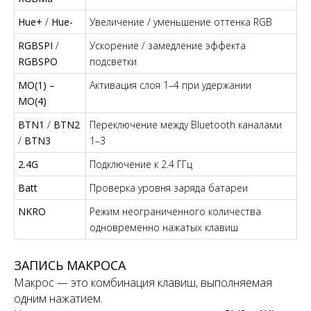
Hue+
/
Hue-
Увеличение / уменьшение оттенка RGB
RGBSPI
/
Ускорение / замедление эффекта
RGBSPO
подсветки
MO(1) –
Активация слоя 1–4 при удержании
MO(4)
BTN1
/
BTN2
Переключение между Bluetooth каналами
/
BTN3
1–3
2.4G
Подключение к 2.4 ГГц
Batt
Проверка уровня заряда батареи
NKRO
Режим неограниченного количества
одновременно нажатых клавиш
ЗАПИСЬ МАКРОСА
Макрос — это комбинация клавиш, выполняемая
одним нажатием.