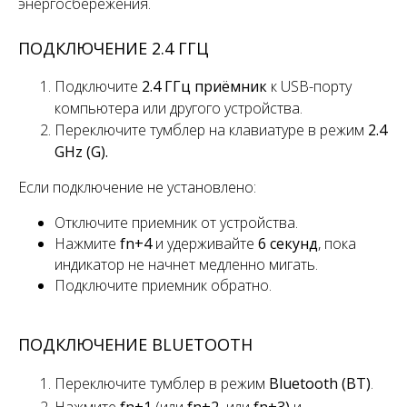
энергосбережения.
ПОДКЛЮЧЕНИЕ 2.4 ГГЦ
Подключите
2.4 ГГц приёмник
к USB-порту
компьютера или другого устройства.
Переключите
тумблер
на клавиатуре в режим
2.4
GHz (G).
Если подключение не установлено:
Отключите приемник от устройства.
Нажмите
fn+4
и удерживайте
6 секунд
, пока
индикатор не начнет медленно мигать.
Подключите приемник обратно.
ПОДКЛЮЧЕНИЕ BLUETOOTH
Переключите
тумблер
в режим
Bluetooth (BT)
.
Нажмите
fn+1
(или
fn+2,
или
fn+3)
и