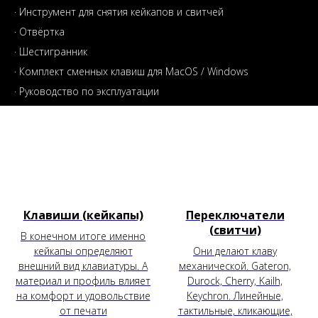
· Инструмент для снятия кейкапов и свитчей
· Отвёртка
· Шестигранник
· Комплект сменных клавиш для MacOS / Windows
· Руководство по эксплуатации
Клавиши (кейкапы)
Переключатели
(свитчи)
В конечном итоге именно
кейкапы определяют
Они делают клаву
внешний вид клавиатуры. А
механической. Gateron,
материал и профиль влияет
Durock, Cherry, Kailh,
на комфорт и удовольствие
Keychron. Линейные,
от печати
тактильные, кликающие,