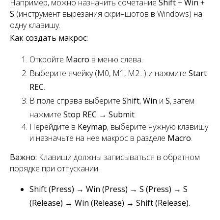
Например, можно назначить сочетание
Shift
+
Win
+
S
(инструмент вырезания скриншотов в Windows) на
одну клавишу.
Как создать макрос:
Откройте
Macro
в меню слева.
Выберите ячейку (M0, M1, M2...) и нажмите
Start
REC
.
В поле справа выберите
Shift
,
Win
и
S
, затем
нажмите
Stop REC
→
Submit
Перейдите в
Keymap
, выберите нужную клавишу
и назначьте на нее макрос в разделе
Macro
.
Важно:
Клавиши должны записываться в обратном
порядке при отпускании.
Shift (Press) → Win (Press) → S (Press) → S
(Release) → Win (Release) → Shift (Release).