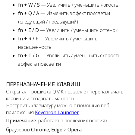
fn + W / S
— Увеличить / уменьшить яркость
fn + Q / A
— Изменить эффект подсветки
(следующий / предыдущий)
fn + E / D
— Увеличить / уменьшить оттенок
fn + R / F
— Увеличить / уменьшить
насыщенность
fn + T / G
— Увеличить / уменьшить скорость
эффекта подсветки
ПЕРЕНАЗНАЧЕНИЕ КЛАВИШ
Открытая прошивка QMK позволяет переназначать
клавиши и создавать макросы.
Настроить клавиатуру можно с помощью веб-
приложения
Keychron Launcher
.
Примечание
:
работает в последних версиях
браузеров
Chrome
,
Edge
и
Opera
.