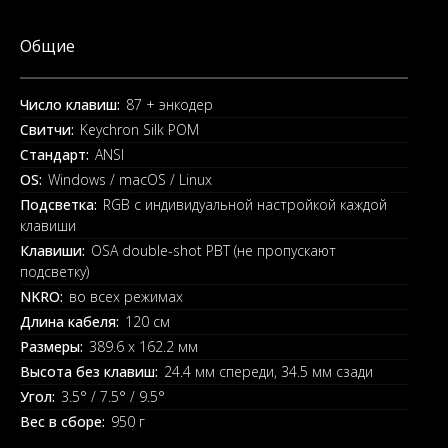
Общие
Число клавиш:
87 + энкодер
Свитчи:
Keychron Silk POM
Стандарт:
ANSI
OS:
Windows / macOS / Linux
Подсветка:
RGB с индивидуальной настройкой каждой
клавиши
Клавиши:
OSA double-shot PBT (не пропускают
подсветку)
NKRO:
во всех режимах
Длина кабеля:
120 см
Размеры:
389.6 x 162.2 мм
Высота без клавиш:
24.4 мм спереди, 34.5 мм сзади
Угол:
3.5° / 7.5° / 9.5°
Вес в сборе:
950 г