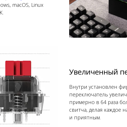
ows, macOS, Linux
K.
Увеличенный п
Внутри установлен ф
переключатель увелич
примерно в 64 раза б
свитча, делая каждое 
и приятным.