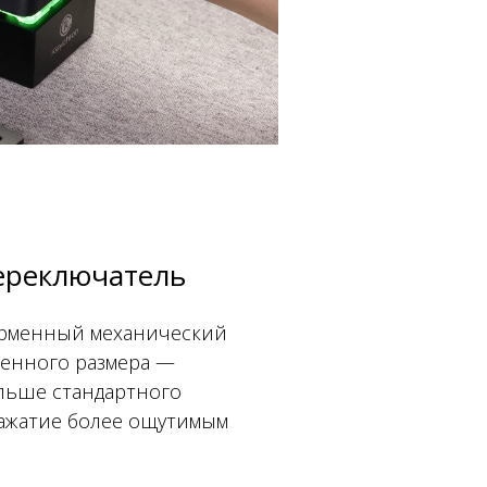
ереключатель
ирменный механический
енного размера —
ольше стандартного
нажатие более ощутимым