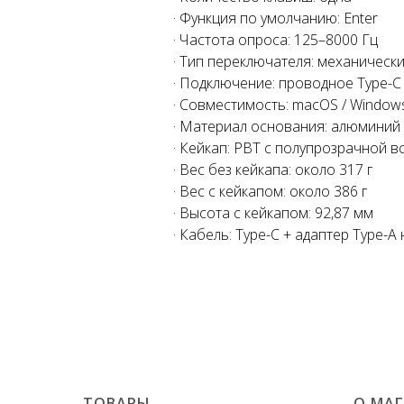
· Функция по умолчанию: Enter
· Частота опроса: 125–8000 Гц
· Тип переключателя: механическ
· Подключение: проводное Type-C
· Совместимость: macOS / Windows
· Материал основания: алюминий
· Кейкап: PBT с полупрозрачной в
· Вес без кейкапа: около 317 г
· Вес с кейкапом: около 386 г
· Высота с кейкапом: 92,87 мм
· Кабель: Type-C + адаптер Type-A 
ТОВАРЫ
О МА