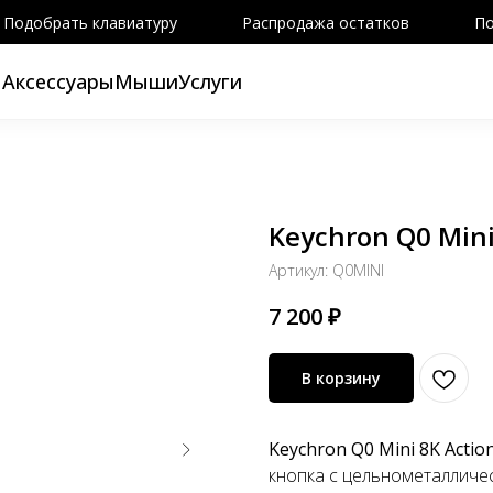
Подобрать клавиатуру
Распродажа остатков
По
ы
Аксессуары
Мыши
Услуги
Keychron Q0 Mini
Артикул:
Q0MINI
7 200
₽
В корзину
Keychron Q0 Mini 8K Actio
кнопка с цельнометалличес