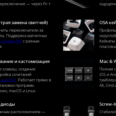
Переключение — через Fn +
ощущение
трая замена свитчей)
OSA ке
нить переключатели за
Профиль
ты. Поддержка магнитных
округлой
 Double-Rail
с разным
Кейкапы 
я.
пластика
вание и кастомизация
Mac & 
 клавиш, создание
Полная с
тройка сочетаний
iOS и An
Launcher
. Работает прямо в
тумблера
становки программ.
Alt, Cmd 
ows, macOS и Linux.
одиоды
Screw-
южным расположением —
Стабили