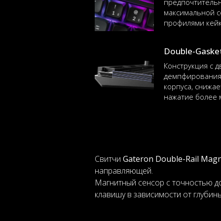
предпочтительн
максимальной с
профилями кейк
Double-Gaske
Конструкция с 
демпфирования 
корпуса, снижа
нажатие более 
Свитчи
Gateron Double-Rail Magn
направляющей.
Магнитный сенсор с точностью до
клавишу в зависимости от глубин