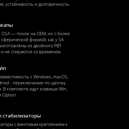
, устойчивость и долговечность.
йкапы
 OSA — похож на OEM, но с более
 сферической формой, как у SA.
изготовлены из двойного PBT
 и не стираются со временем.
Win
овместимость с Windows, macOS,
droid - переключение по щелчку
. В комплекте идут клавиши Win,
и Option.
In стабилизаторы
заторы с винтовым креплением к