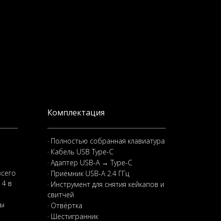
Комплектация
· Полностью собранная клавиатура
· Кабель USB Type-C
· Адаптер USB-A → Type-C
всего
· Приёмник USB-A 2.4 ГГц
 4 в
· Инструмент для снятия кейкапов и
свитчей
ры
· Отвёртка
· Шестигранник