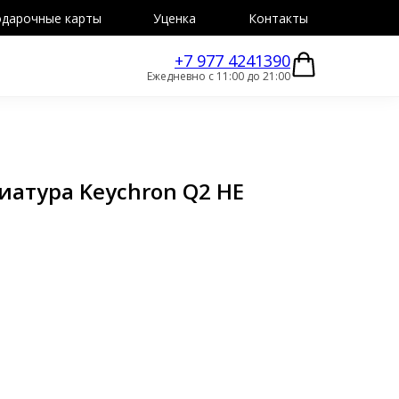
дарочные карты
Уценка
Контакты
+7 977 4241390
Ежедневно с 11:00 до 21:00
иатура Keychron Q2 HE