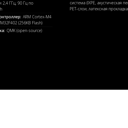
система (IXPE, акустическая пе
 2,4 ГГц, 90 Гц по
PET-слои, латексная прокладка
th
онтроллер:
ARM Cortex-M4
TM32F402 (256KB Flash)
ка:
QMK (open-source)