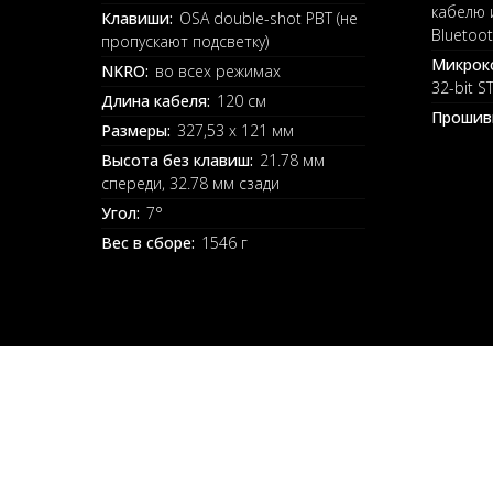
кабелю и
Клавиши:
OSA double-shot PBT (не
Bluetoo
пропускают подсветку)
Микрок
NKRO:
во всех режимах
32-bit S
Длина кабеля:
120 см
Прошив
Размеры:
327,53 x 121 мм
Высота без клавиш:
21.78 мм
спереди, 32.78 мм сзади
Угол:
7°
Вес в сборе:
1546 г