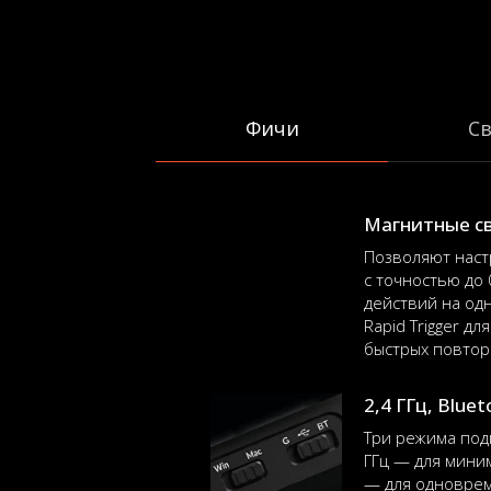
Фичи
С
Магнитные с
Позволяют наст
с точностью до 
действий на од
Rapid Trigger д
быстрых повтор
2,4 ГГц, Blue
Три режима под
ГГц — для мини
— для одноврем