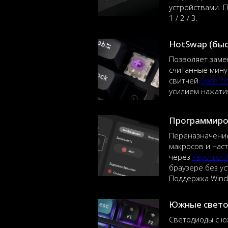
устройствами. 
1 / 2 / 3.
HotSwap (быс
Позволяет заме
считанные мину
свитчей
Gateron
усилием нажати
Программиро
Переназначение
макросов и нас
через
Keychron 
браузере без у
Поддержка Wind
Южные свет
Светодиоды с 