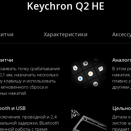
Keychron Q2 HE
витчи
Характеристики
Аксесс
витчи
Аналог
раивать точку срабатывания
В этом р
0,1 мм, назначать несколько
нажатия,
ну клавишу и использовать
плавно у
ля мгновенного сброса и
другими 
ных нажатий.
tooth и USB
Цельно
ключения: проводной и 2,4
Детали к
мальной задержки, Bluetooth
листов а
енной работы с тремя
придаёт