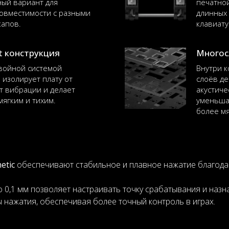
ый вариант для
печатной
овместимости с разными
длинных
апов.
клавиату
t конструкция
Многос
двойной системой
Внутри к
изолирует плату от
слоёв де
ет вибрации и делает
акустиче
мягким и тихим.
уменьша
более мя
etic
обеспечивают стабильное и плавное нажатие благодар
 0,1 мм позволяет настраивать точку срабатывания и назн
ы нажатия, обеспечивая более точный контроль в играх.