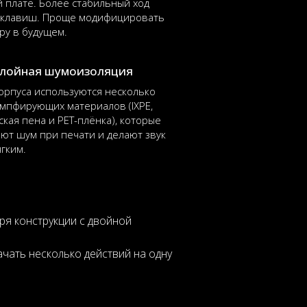
 плате. Более стабильный ход
 клавиш. Проще модифицировать
ру в будущем.
лойная шумоизоляция
орпуса используются несколько
мпфирующих материалов (IXPE,
ская пена и PET-плёнка), которые
ют шум при печати и делают звук
гким.
я конструкции с двойной
ачать несколько действий на одну