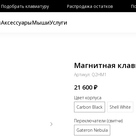
Подобрать клавиатуру
Распродажа остатков
По
ы
Аксессуары
Мыши
Услуги
Магнитная клав
Артикул:
Q2HM1
21 600
₽
Цвет корпуса
Carbon Black
Shell White
Переключатели (свитчи)
Gateron Nebula