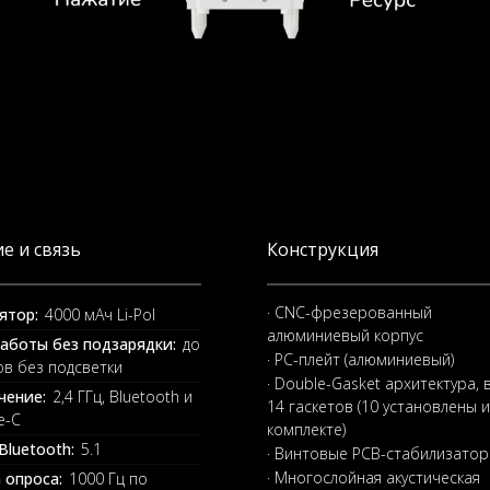
е и связь
Конструкция
· CNC-фрезерованный
ятор:
4000 мАч Li-Pol
алюминиевый корпус
аботы без подзарядки:
до
· PC-плейт (алюминиевый)
ов без подсветки
· Double-Gasket архитектура, 
чение:
2,4 ГГц, Bluetooth и
14 гаскетов (10 установлены и
e-C
комплекте)
Bluetooth:
5.1
· Винтовые PCB-стабилизато
· Многослойная акустическая
 опроса:
1000 Гц по