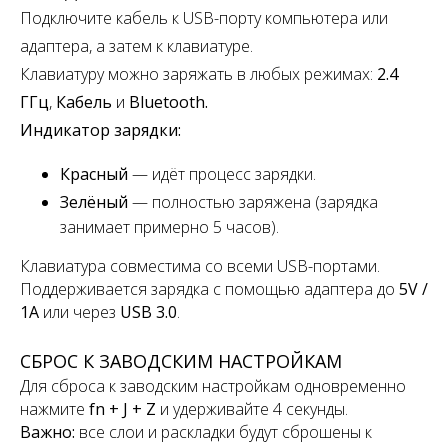
Подключите кабель к USB-порту компьютера или
адаптера, а затем к клавиатуре.
Клавиатуру можно заряжать в любых режимах:
2.4
ГГц
,
Кабель
и
Bluetooth.
Индикатор зарядки:
Красный
— идёт процесс зарядки.
Зелёный
— полностью заряжена
(зарядка
занимает примерно 5 часов).
Клавиатура совместима со всеми USB-портами.
Поддерживается зарядка с помощью адаптера до
5V /
1A
или через
USB 3.0
.
СБРОС К ЗАВОДСКИМ НАСТРОЙКАМ
Для сброса к заводским настройкам одновременно
нажмите
fn + J + Z
и удерживайте 4 секунды.
Важно:
все слои и раскладки будут сброшены к