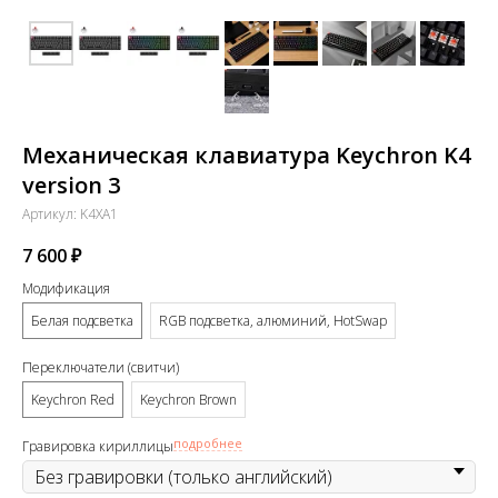
Механическая клавиатура Keychron K4
version 3
Артикул:
K4XA1
7 600
₽
Модификация
Белая подсветка
RGB подсветка, алюминий, HotSwap
Переключатели (свитчи)
Keychron Red
Keychron Brown
подробнее
Гравировка кириллицы