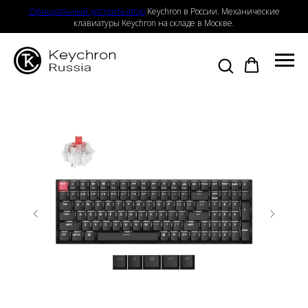
Официальный дистрибьютор
Keychron в России. Механические
клавиатуры Keychron на складе в Москве.