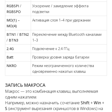
RGBSPI
/
Ускорение / замедление эффекта
RGBSPO
подсветки
MO(1) –
Активация слоя 1–4 при удержании
MO(4)
BTN1
/
BTN2
Переключение между Bluetooth каналами
/
BTN3
1–3
2.4G
Подключение к 2.4 ГГц
Batt
Проверка уровня заряда батареи
NKRO
Режим неограниченного количества
одновременно нажатых клавиш
ЗАПИСЬ МАКРОСА
Макрос — это комбинация клавиш, выполняемая
одним нажатием.
Например, можно назначить сочетание
Shift
+
Win
+
S
(инструмент вырезания скриншотов в Windows) на