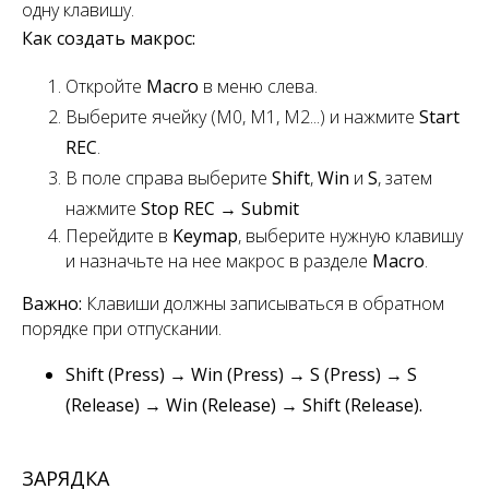
одну клавишу.
Как создать макрос:
Откройте
Macro
в меню слева.
Выберите ячейку (M0, M1, M2...) и нажмите
Start
REC
.
В поле справа выберите
Shift
,
Win
и
S
, затем
нажмите
Stop REC
→
Submit
Перейдите в
Keymap
, выберите нужную клавишу
и назначьте на нее макрос в разделе
Macro
.
Важно:
Клавиши должны записываться в обратном
порядке при отпускании.
Shift (Press) → Win (Press) → S (Press) → S
(Release) → Win (Release) → Shift (Release).
ЗАРЯДКА