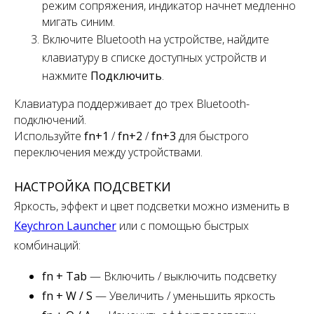
режим сопряжения, индикатор начнет медленно
мигать синим.
Включите Bluetooth на устройстве, найдите
клавиатуру в списке доступных устройств и
нажмите
Подключить
.
Клавиатура поддерживает
до
трех
Bluetooth-
подключений.
Используйте
fn+1
/
fn+2
/
fn+3
для быстрого
переключения
между устройствами.
НАСТРОЙКА ПОДСВЕТКИ
Яркость, эффект и цвет подсветки можно изменить в
Keychron Launcher
или с помощью быстрых
комбинаций:
fn + Tab
— Включить / выключить подсветку
fn + W / S
— Увеличить / уменьшить яркость