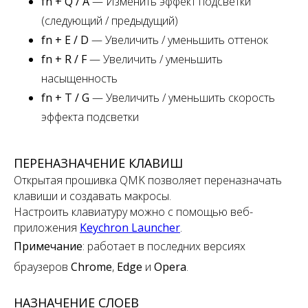
fn + Q / A
— Изменить эффект подсветки
(следующий / предыдущий)
fn + E / D
— Увеличить / уменьшить оттенок
fn + R / F
— Увеличить / уменьшить
насыщенность
fn + T / G
— Увеличить / уменьшить скорость
эффекта подсветки
ПЕРЕНАЗНАЧЕНИЕ КЛАВИШ
Открытая прошивка QMK позволяет переназначать
клавиши и создавать макросы.
Настроить клавиатуру можно с помощью веб-
приложения
Keychron Launcher
.
Примечание
:
работает в последних версиях
браузеров
Chrome
,
Edge
и
Opera
.
НАЗНАЧЕНИЕ СЛОЕВ