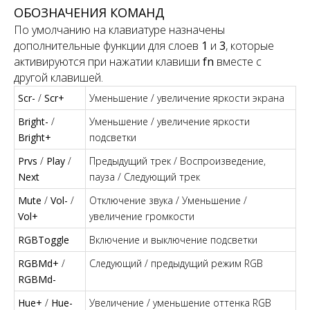
ОБОЗНАЧЕНИЯ КОМАНД
По умолчанию на клавиатуре назначены
дополнительные функции для слоев
1
и
3
, которые
активируются при нажатии клавиши
fn
вместе с
другой клавишей.
Scr-
/
Scr+
Уменьшение / увеличение яркости экрана
Bright-
/
Уменьшение / увеличение яркости
Bright+
подсветки
Prvs
/
Play
/
Предыдущий трек / Воспроизведение,
Next
пауза / Следующий трек
Mute
/
Vol-
/
Отключение звука / Уменьшение /
Vol+
увеличение громкости
RGBToggle
Включение и выключение подсветки
RGBMd+
/
Следующий / предыдущий режим RGB
RGBMd-
Hue+
/
Hue-
Увеличение / уменьшение оттенка RGB