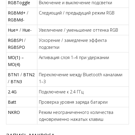
RGBToggle
Включение и выключение подсветки
RGBMd+
/
Следующий / предыдущий режим RGB
RGBMd-
Hue+
/
Hue-
Увеличение / уменьшение оттенка RGB
RGBSPI
/
Ускорение / замедление эффекта
RGBSPO
подсветки
MO(1) –
Активация слоя 1–4 при удержании
MO(4)
BTN1
/
BTN2
Переключение между Bluetooth каналами
/
BTN3
1–3
2.4G
Подключение к 2.4 ГГц
Batt
Проверка уровня заряда батареи
NKRO
Режим неограниченного количества
одновременно нажатых клавиш