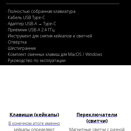
· Полностью собранная клавиатура
· Кабель USB Type-C
· Адаптер USB-A → Type-C
· Приёмник USB-A 2.4 ГГц
· Инструмент для снятия кейкапов и свитчей
· Отвёртка
· Шестигранник
· Комплект сменных клавиш для MacOS / Windows
· Руководство по эксплуатации
Клавиши (кейкапы)
Переключатели
(свитчи)
В конечном итоге именно
кейкапы определяют
Магнитные свитчи с разной