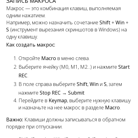
ЗАПИСЬ МАКРОСА
Макрос — это комбинация клавиш, выполняемая
одним нажатием.
Например, можно назначить сочетание
Shift
+
Win
+
S
(инструмент вырезания скриншотов в Windows) на
одну клавишу.
Как создать макрос:
Откройте
Macro
в меню слева.
Выберите ячейку (M0, M1, M2...) и нажмите
Start
REC
.
В поле справа выберите
Shift
,
Win
и
S
, затем
нажмите
Stop REC
→
Submit
Перейдите в
Keymap
, выберите нужную клавишу
и назначьте на нее макрос в разделе
Macro
.
Важно:
Клавиши должны записываться в обратном
порядке при отпускании.