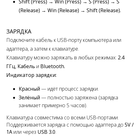
Shift (Press) → Win (Press) → S (Press) → S
(Release) → Win (Release) → Shift (Release).
ЗАРЯДКА
Подключите кабель к USB-порту компьютера или
адаптера, а затем к клавиатуре.
Клавиатуру можно заряжать в любых режимах:
2.4
ГГц
,
Кабель
и
Bluetooth.
Индикатор зарядки:
Красный
— идёт процесс зарядки.
Зелёный
— полностью заряжена
(зарядка
занимает примерно 5 часов).
Клавиатура совместима со всеми USB-портами.
Поддерживается зарядка с помощью адаптера до
5V /
1A
или через
USB 3.0
.