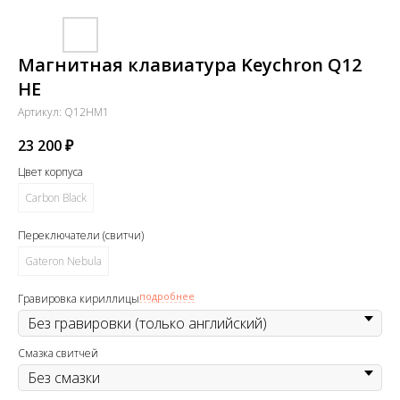
Магнитная клавиатура Keychron Q12
HE
Артикул:
Q12HM1
23 200
₽
Цвет корпуса
Carbon Black
Переключатели (свитчи)
Gateron Nebula
подробнее
Гравировка кириллицы
Смазка свитчей