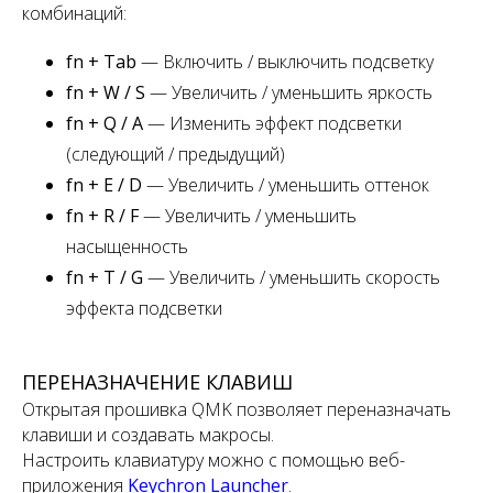
комбинаций:
fn + Tab
— Включить / выключить подсветку
fn + W / S
— Увеличить / уменьшить яркость
fn + Q / A
— Изменить эффект подсветки
(следующий / предыдущий)
fn + E / D
— Увеличить / уменьшить оттенок
fn + R / F
— Увеличить / уменьшить
насыщенность
fn + T / G
— Увеличить / уменьшить скорость
эффекта подсветки
ПЕРЕНАЗНАЧЕНИЕ КЛАВИШ
Открытая прошивка QMK позволяет переназначать
клавиши и создавать макросы.
Настроить клавиатуру можно с помощью веб-
приложения
Keychron Launcher
.