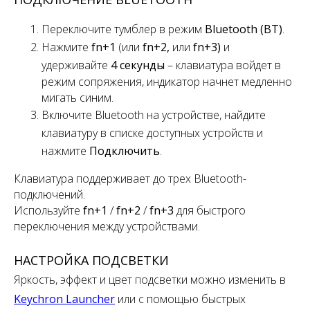
Переключите
тумблер
в режим
Bluetooth (BT)
.
Нажмите
fn+1
(или
fn+2,
или
fn+3)
и
удерживайте
4 секунды
– клавиатура войдет в
режим сопряжения, индикатор начнет медленно
мигать синим.
Включите Bluetooth на устройстве, найдите
клавиатуру в списке доступных устройств и
нажмите
Подключить
.
Клавиатура поддерживает
до
трех
Bluetooth-
подключений.
Используйте
fn+1
/
fn+2
/
fn+3
для быстрого
переключения
между устройствами.
НАСТРОЙКА ПОДСВЕТКИ
Яркость, эффект и цвет подсветки можно изменить в
Keychron Launcher
или с помощью быстрых