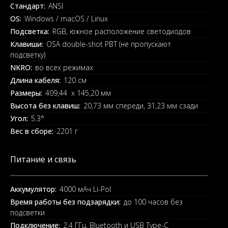
Стандарт:
ANSI
OS:
Windows / macOS / Linux
Подсветка:
RGB, южное расположение светодиодов
Клавиши:
OSA double-shot PBT (не пропускают
подсветку)
NKRO:
во всех режимах
Длина кабеля:
120 см
Размеры:
409,44 x 145,20 мм
Высота без клавиш:
20,73 мм спереди, 31,23 мм сзади
Угол:
5.3°
Вес в сборе:
2201 г
Питание и связь
Аккумулятор:
4000 мАч Li-Pol
Время работы без подзарядки:
до 100 часов без
подсветки
Подключение:
2,4 ГГц, Bluetooth и USB Type-C