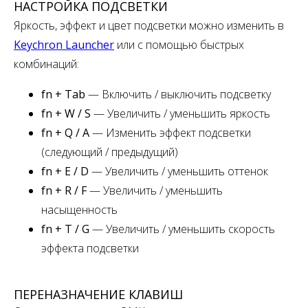
НАСТРОЙКА ПОДСВЕТКИ
Яркость, эффект и цвет подсветки можно изменить в
Keychron Launcher
или с помощью быстрых
комбинаций:
fn + Tab
— Включить / выключить подсветку
fn + W / S
— Увеличить / уменьшить яркость
fn + Q / A
— Изменить эффект подсветки
(следующий / предыдущий)
fn + E / D
— Увеличить / уменьшить оттенок
fn + R / F
— Увеличить / уменьшить
насыщенность
fn + T / G
— Увеличить / уменьшить скорость
эффекта подсветки
ПЕРЕНАЗНАЧЕНИЕ КЛАВИШ