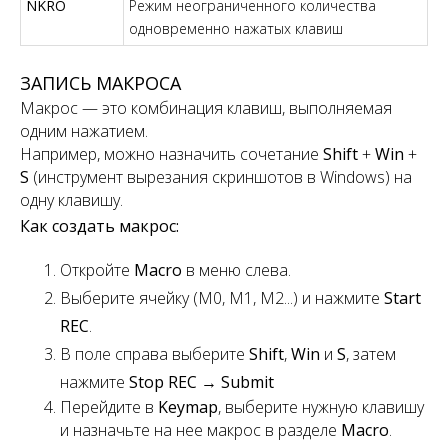
NKRO
Режим неограниченного количества
одновременно нажатых клавиш
ЗАПИСЬ МАКРОСА
Макрос — это комбинация клавиш, выполняемая
одним нажатием.
Например, можно назначить сочетание
Shift
+
Win
+
S
(инструмент вырезания скриншотов в Windows) на
одну клавишу.
Как создать макрос:
Откройте
Macro
в меню слева.
Выберите ячейку (M0, M1, M2...) и нажмите
Start
REC
.
В поле справа выберите
Shift
,
Win
и
S
, затем
нажмите
Stop REC
→
Submit
Перейдите в
Keymap
, выберите нужную клавишу
и назначьте на нее макрос в разделе
Macro
.