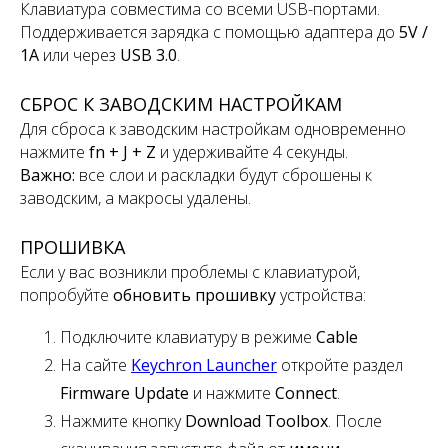
Клавиатура совместима со всеми USB-портами.
Поддерживается зарядка с помощью адаптера до
5V /
1A
или через
USB 3.0
.
СБРОС К ЗАВОДСКИМ НАСТРОЙКАМ
Для сброса к заводским настройкам одновременно
нажмите
fn + J + Z
и удерживайте 4 секунды.
Важно:
все слои и раскладки будут сброшены к
заводским, а макросы удалены.
ПРОШИВКА
Если у вас возникли проблемы с клавиатурой,
попробуйте
обновить прошивку
устройства:
Подключите клавиатуру в режиме
Cable
На сайте
Keychron Launcher
откройте раздел
Firmware Update
и нажмите
Connect
.
Нажмите кнопку
Download Toolbox
. После