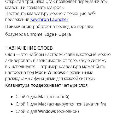
Открытая прошивка QMK позволяет переназначать
клавиши и создавать макросы.
Настроить клавиатуру можно с помощью веб-
приложения
Keychron Launcher
.
Примечание
:
работает в последних версиях
браузеров
Chrome
,
Edge
и
Opera
.
НАЗНАЧЕНИЕ СЛОЕВ
Слои — это наборы настроек клавиш, которые можно
активировать в зависимости от того, какую систему
вы используете. Например, клавиатура может быть
настроена под
Mac
и
Windows
с различными
раскладками и функциями для каждой системы.
Клавиатура поддерживает четыре слоя:
Слой
0:
для
Mac
(основной)
Слой
1:
для
Mac
(активируется при зажатии
fn
)
Слой
2:
для
Windows
(основной)