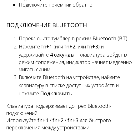
Подключите приемник обратно.
ПОДКЛЮЧЕНИЕ BLUETOOTH
Переключите
тумблер
в режим
Bluetooth (BT)
.
Нажмите
fn+1
(или
fn+2,
или
fn+3)
и
удерживайте
4 секунды
– клавиатура войдет в
режим сопряжения, индикатор начнет медленно
мигать синим.
Включите Bluetooth на устройстве, найдите
клавиатуру в списке доступных устройств и
нажмите
Подключить
.
Клавиатура поддерживает
до
трех
Bluetooth-
подключений.
Используйте
fn+1
/
fn+2
/
fn+3
для быстрого
переключения
между устройствами.