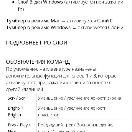
Слой
3:
для
Windows
(активируется при зажатии
fn
)
Тумблер в режиме Mac
→ активируется
Слой 0
Тумблер в режиме Windows
→ активируется
Слой 2
ПОДРОБНЕЕ ПРО СЛОИ
ОБОЗНАЧЕНИЯ КОМАНД
По умолчанию на клавиатуре назначены
дополнительные функции для слоев
1
и
3
, которые
активируются при нажатии клавиши
fn
вместе с
другой клавишей.
Scr-
/
Scr+
Уменьшение / увеличение яркости экрана
Bright-
/
Уменьшение / увеличение яркости
Bright+
подсветки
Prvs
/
Play
/
Предыдущий трек / Воспроизведение,
Next
пауза / Следующий трек