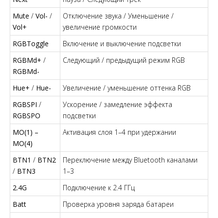
Mute
/
Vol-
/
Отключение звука / Уменьшение /
Vol+
увеличение громкости
RGBToggle
Включение и выключение подсветки
RGBMd+
/
Следующий / предыдущий режим RGB
RGBMd-
Hue+
/
Hue-
Увеличение / уменьшение оттенка RGB
RGBSPI
/
Ускорение / замедление эффекта
RGBSPO
подсветки
MO(1) –
Активация слоя 1–4 при удержании
MO(4)
BTN1
/
BTN2
Переключение между Bluetooth каналами
/
BTN3
1–3
2.4G
Подключение к 2.4 ГГц
Batt
Проверка уровня заряда батареи