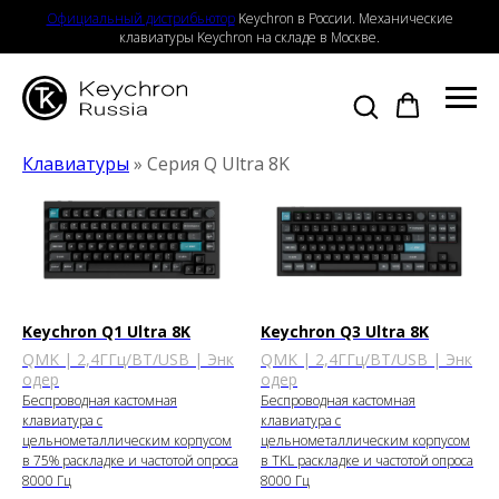
Официальный дистрибьютор
Keychron в России. Механические
клавиатуры Keychron на складе в Москве.
Клавиатуры
» Серия Q Ultra 8K
Keychron Q1 Ultra 8K
Keychron Q3 Ultra 8K
QMK | 2,4ГГц/BT/USB | Энк
QMK | 2,4ГГц/BT/USB | Энк
одер
одер
Беспроводная кастомная
Беспроводная кастомная
клавиатура с
клавиатура с
цельнометаллическим корпусом
цельнометаллическим корпусом
в 75% раскладке и частотой опроса
в TKL раскладке и частотой опроса
8000 Гц
8000 Гц