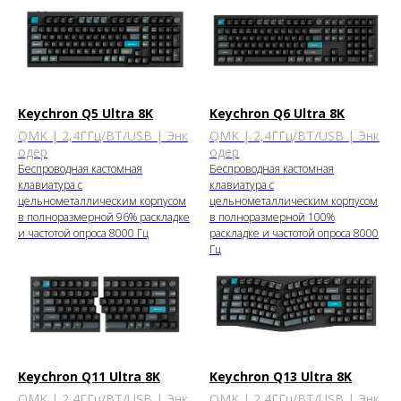
Keychron Q5 Ultra 8K
Keychron Q6 Ultra 8K
QMK | 2,4ГГц/BT/USB | Энк
QMK | 2,4ГГц/BT/USB | Энк
одер
одер
Беспроводная кастомная
Беспроводная кастомная
клавиатура с
клавиатура с
цельнометаллическим корпусом
цельнометаллическим корпусом
в полноразмерной 96% раскладке
в полноразмерной 100%
и частотой опроса 8000 Гц
раскладке и частотой опроса 8000
Гц
Keychron Q11 Ultra 8K
Keychron Q13 Ultra 8K
QMK | 2,4ГГц/BT/USB | Энк
QMK | 2,4ГГц/BT/USB | Энк