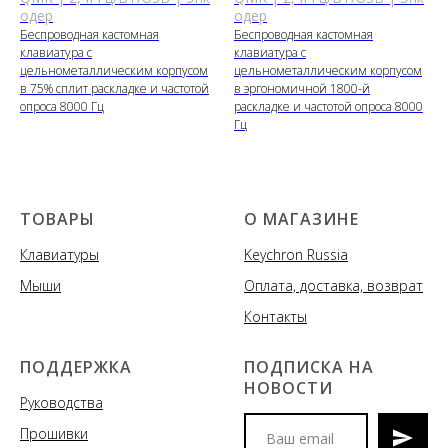
одер
одер
Беспроводная кастомная
Беспроводная кастомная
клавиатура с
клавиатура с
цельнометаллическим корпусом
цельнометаллическим корпусом
в 75% сплит раскладке и частотой
в эргономичной 1800-й
опроса 8000 Гц
раскладке и частотой опроса 8000
Гц
ТОВАРЫ
О МАГАЗИНЕ
Клавиатуры
Keychron Russia
Мыши
Оплата, доставка, возврат
Контакты
ПОДДЕРЖКА
ПОДПИСКА НА
НОВОСТИ
Руководства
Прошивки