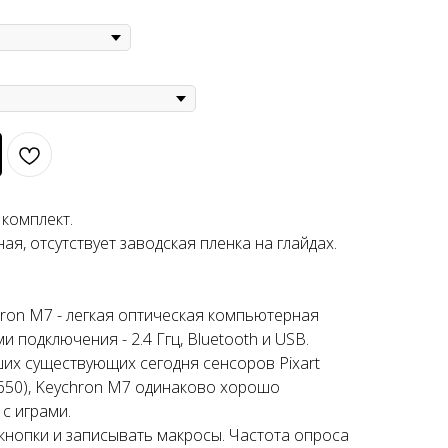
 комплект.
ая, отсутствует заводская пленка на глайдах.
on M7 - легкая оптическая компьютерная
 подключения - 2.4 Ггц, Bluetooth и USB.
их существующих сегодня сенсоров Pixart
о 650), Keychron M7 одинаково хорошо
 с играми.
кнопки и записывать макросы. Частота опроса