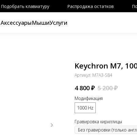
Подобрать клавиатуру
Распродажа остатков
По
ы
Аксессуары
Мыши
Услуги
Keychron M7, 10
Артикул:
M7A3-S84
4 800
₽
5 200
₽
Модификация
1000 Hz
Гравировка кириллицы