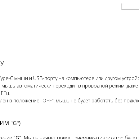
У
Type-C мыши и USB-порту на компьютере или другом устройс
 мышь автоматически переходит в проводной режим, даже 
 ГГц.
лен в положение "OFF", мышь не будет работать без подкл
ИМ "G")
жение
"G"
. Мышь начнет поиск приемника (индикатор будет 