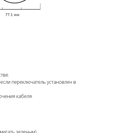
тве.
если переключатель установлен в
ючения кабеля.
мигать зеленым).