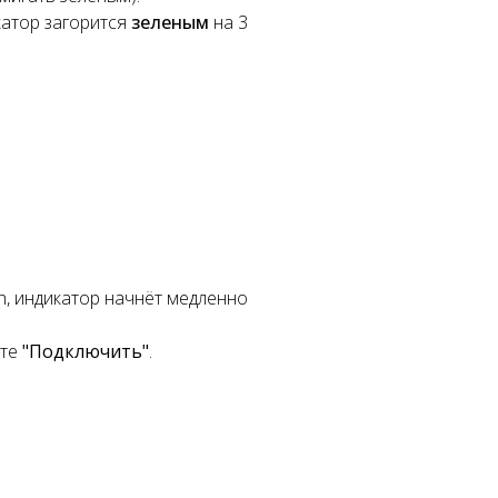
катор загорится
зеленым
на 3
h, индикатор начнёт медленно
ите
"Подключить"
.