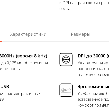
и DPI настраиваются при 
софта.
Характеристики
Размеры
8000Hz (версия 8 kHz)
DPI до 30000 (
до 0,125 мс, обеспечивая
Ультраточная чу
и точность.
профессионалов,
высокими разре
и USB
Эргономичны
ючения для различных
Углубление для 
ия.
естественное по
комфорт при дли