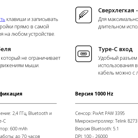
Сверхлегкая -
ть
клавиши и записывать
Для максимально
тройки прямо в самой
длительном испо
я на любом устройстве.
беля
Type-C вход
, который не ограничивает
Удобный разъем 
движениям мыши.
использования 
кабель можно с 
фикация
Версия 1000 Hz
ние: 2,4 ГГц, Bluetooth и
Сенсор: PixArt PAW 3395
e-C
Микроконтроллер: Telink 8273
ятор: 600 mAh
Версия Bluetooth: 5.1
аботы: до 70 часов
DPI: 100 - 26000