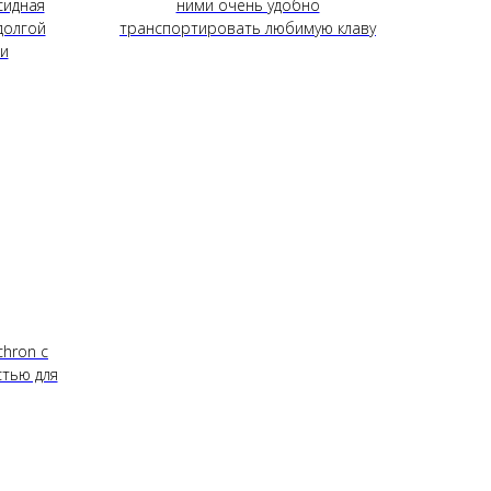
сидная
ними очень удобно
долгой
транспортировать любимую клаву
ки
hron с
тью для