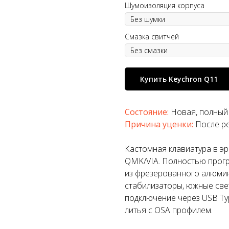
Шумоизоляция корпуса
Смазка свитчей
Купить Keychron Q11
Состояние:
Новая, полный
Причина уценки:
После р
Кастомная клавиатура в эр
QMK/VIA. Полностью прогр
из фрезерованного алюмин
стабилизаторы, южные све
подключение через USB Typ
литья с OSA профилем.