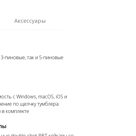
Аксессуары
3-пиновые, так и 5-пиновые
ость с Windows, macOS, iOS и
чение по щелчку тумблера.
 в комплекте
пы
ьные double-shot PBT кейкапы со