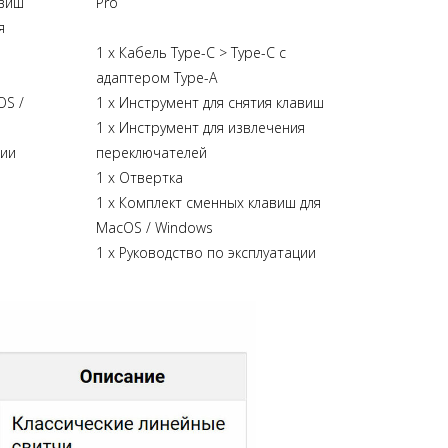
авиш
Pro
я
1 x Кабель Type-C > Type-C с
адаптером Type-A
OS /
1 х Инструмент для снятия клавиш
1 х Инструмент для извлечения
ции
переключателей
1 х Отвертка
1 х Комплект сменных клавиш для
MacOS / Windows
1 х Руководство по эксплуатации