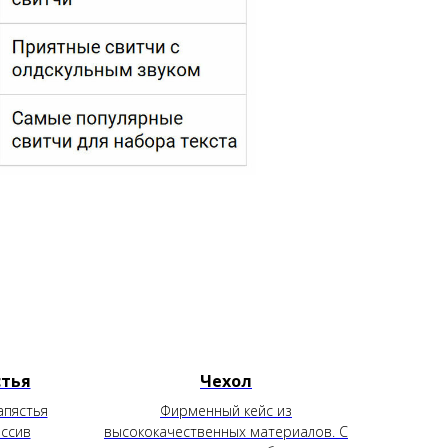
стья
Чехол
апястья
Фирменный кейс из
ассив
высококачественных материалов. С