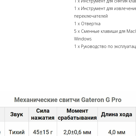
1 х Инструмент для снятия кл
1 х Инструмент для извлечени
переключателей
1 х Отвертка
5 х Сменные клавиши для Mac
Windows
1 х Руководство по эксплуата