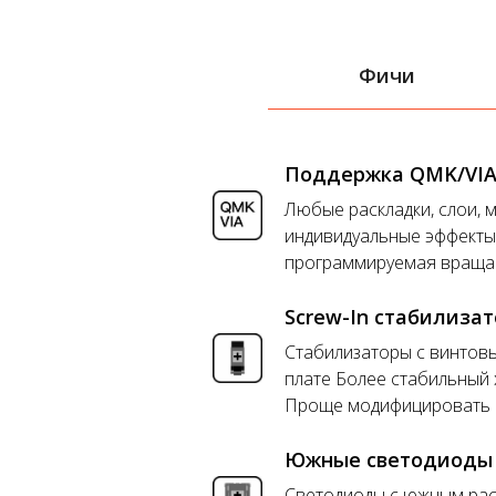
Фичи
Поддержка QMK/VI
Любые раскладки, слои, 
индивидуальные эффекты
программируемая враща
Screw-In стабилиза
Стабилизаторы с винтов
плате Более стабильный 
Проще модифицировать к
Южные светодиоды
Светодиоды с южным ра