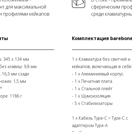
нт для максимальной
сферическим про
и профилями кейкапов
среди клавиатурн
иты
Комплектация barebon
: 345 x 134 мм
1 x Клавиатура без свитчей и
без клавиш: 9,8 мм
кейкапов, включающая в себя:
 16,3 мм сзади
- 1 х Алюминиевый корпус
ножек: 1,5 мм
- 1 х Печатная плата
8°
- 1 х Стальной плейт
оре: 1186 г
- 1 х Шумоизоляция
- 5 х Стабилизаторы
1 x Кабель Type-C > Type-C с
адаптером Type-A