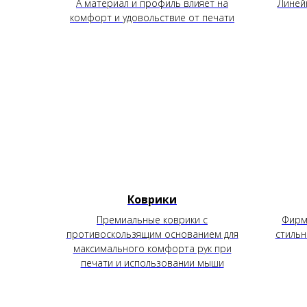
А материал и профиль влияет на
Линей
комфорт и удовольствие от печати
Коврики
Премиальные коврики с
Фирме
противоскользящим основанием для
стильн
максимального комфорта рук при
печати и использовании мыши