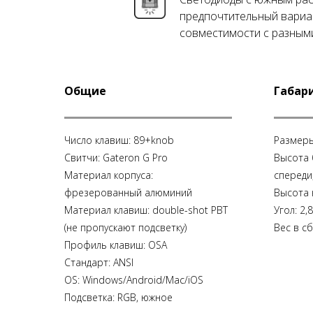
предпочтительный вариа
совместимости с разным
Общие
Габар
Число клавиш: 89+knob
Размеры
Свитчи: Gateron G Pro
Высота 
Материал корпуса:
спереди,
фрезерованный алюминий
Высота 
Материал клавиш: double-shot PBT
Угол: 2,
(не пропускают подсветку)
Вес в сб
Профиль клавиш: OSA
Стандарт: ANSI
OS: Windows/Android/Mac/iOS
Подсветка: RGB, южное