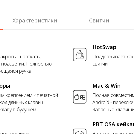
Характеристики
Свитчи
A
HotSwap
макросы, шорткаты,
Поддерживает как 
 подсветки. Полностью
свитчи
ющаяся ручка
торы
Mac & Win
ым креплением к печатной
Полная совместим
ход длинных клавиш.
Android - переклю
лаву в будущем
Запасные клавиши
PBT OSA кейка
сположением -
В стоке - премиал