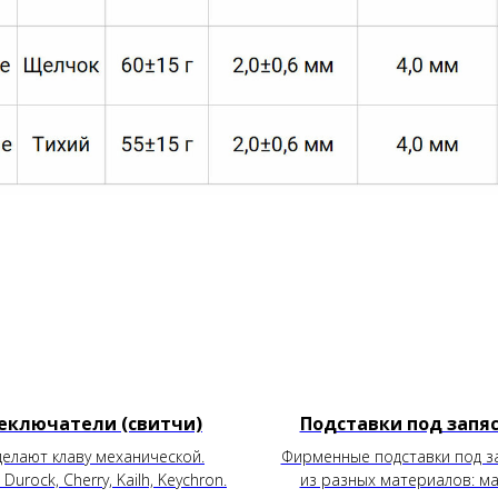
еключатели (свитчи)
Подставки под запя
делают клаву механической.
Фирменные подставки под з
 Durock, Cherry, Kailh, Keychron.
из разных материалов: м