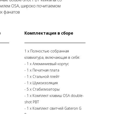
филем OSA, широко почитаемом
ых фанатов
e
Комплектация в сборе
1 x Полностью собранная
клавиатура, включающая в себя:
- 1 х Алюминиевый корпус
- 1 х Печатная плата
- 1 х Стальной плейт
- 1 х Шумоизоляция
- 5 х Стабилизаторы
- 1 x Комплект клавиш OSA double-
shot PBT
- 1 x Комплект свитчей Gateron G