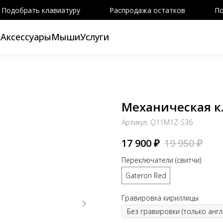
Подобрать клавиатуру
Распродажа остатков
По
ы
Аксессуары
Мыши
Услуги
Механическая к
Артикул:
Q11M1Z-S36
17 900
₽
19 950
₽
Переключатели (свитчи)
Gateron Red
Гравировка кириллицы