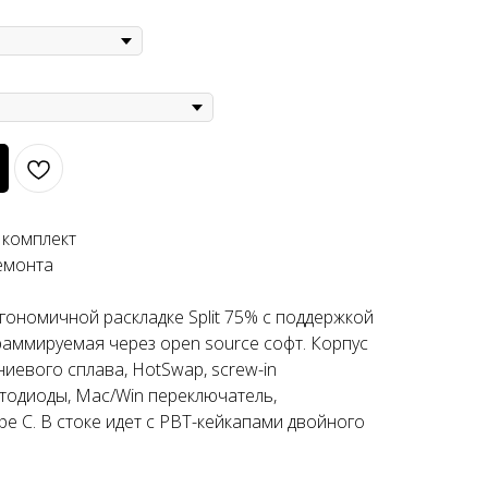
 комплект
емонта
гономичной раскладке Split 75% с поддержкой
аммируемая через open source софт. Корпус
иевого сплава, HotSwap, screw-in
тодиоды, Mac/Win переключатель,
e C. В стоке идет с PBT-кейкапами двойного