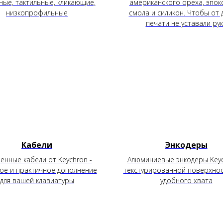
ные, тактильные, кликающие,
американского ореха, эпок
низкопрофильные
смола и силикон. Чтобы от 
печати не уставали ру
Кабели
Энкодеры
нные кабели от Keychron -
Алюминиевые энкодеры Keyc
ое и практичное дополнение
текстурированной поверхнос
для вашей клавиатуры
удобного хвата