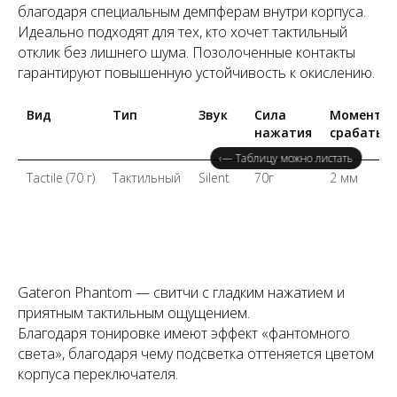
благодаря специальным демпферам внутри корпуса.
Идеально подходят для тех, кто хочет тактильный
отклик без лишнего шума. Позолоченные контакты
гарантируют повышенную устойчивость к окислению.
Вид
Тип
Звук
Сила
Момент
нажатия
срабатыв
‹— Таблицу можно листать
Tactile (70 г)
Тактильный
Silent
70г
2 мм
Gateron Phantom — свитчи с гладким нажатием и
приятным тактильным ощущением.
Благодаря тонировке имеют эффект «фантомного
света», благодаря чему подсветка оттеняется цветом
корпуса переключателя.