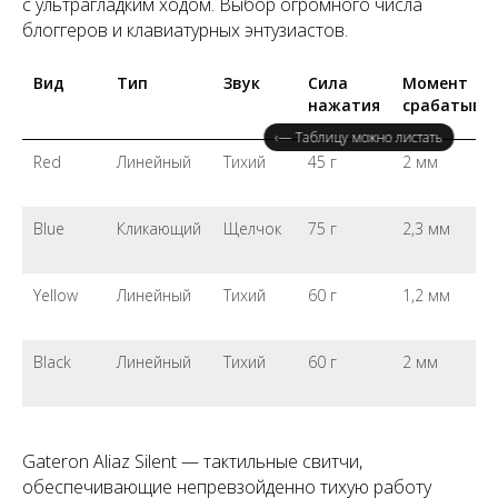
с ультрагладким ходом. Выбор огромного числа
блоггеров и клавиатурных энтузиастов.
Вид
Тип
Звук
Сила
Момент
нажатия
срабатыва
‹— Таблицу можно листать
Red
Линейный
Тихий
45 г
2 мм
Blue
Кликающий
Щелчок
75 г
2,3 мм
Yellow
Линейный
Тихий
60 г
1,2 мм
Black
Линейный
Тихий
60 г
2 мм
Gateron Aliaz Silent — тактильные свитчи,
обеспечивающие непревзойденно тихую работу