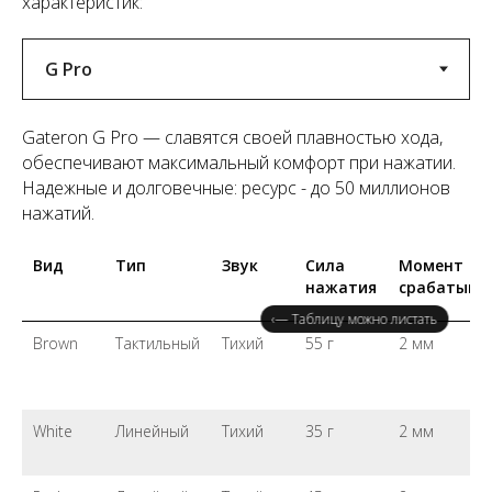
характеристик:
Gateron G Pro — славятся своей плавностью хода,
обеспечивают максимальный комфорт при нажатии.
Надежные и долговечные: ресурс - до 50 миллионов
нажатий.
Вид
Тип
Звук
Сила
Момент
нажатия
срабатыва
‹— Таблицу можно листать
Brown
Тактильный
Тихий
55 г
2 мм
White
Линейный
Тихий
35 г
2 мм