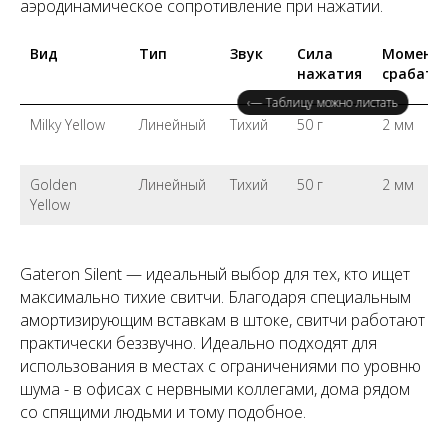
аэродинамическое сопротивление при нажатии.
Вид
Тип
Звук
Сила
Момент
нажатия
срабаты
‹— Таблицу можно листать
Milky Yellow
Линейный
Тихий
50 г
2 мм
Golden
Линейный
Тихий
50 г
2 мм
Yellow
Gateron Silent — идеальный выбор для тех, кто ищет
максимально тихие свитчи. Благодаря специальным
амортизирующим вставкам в штоке, свитчи работают
практически беззвучно. Идеально подходят для
использования в местах с ограничениями по уровню
шума - в офисах с нервными коллегами, дома рядом
со спящими людьми и тому подобное.