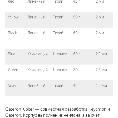
Red
Линейный
Тихий
45 г
2 мм
Yellow
Линейный
Тихий
50 г
2 мм
Black
Линейный
Тихий
60 г
2 мм
Blue
Кликающий
Щелчок
60 г
2,3 мм
Green
Кликающий
Щелчок
80 г
2,3 мм
Silver
Линейный
Тихий
45 г
1,2 мм
Gateron Jupiter — совместная разработка Keychron и
Gateron. Корпус выполнен из нейлона, а за счет