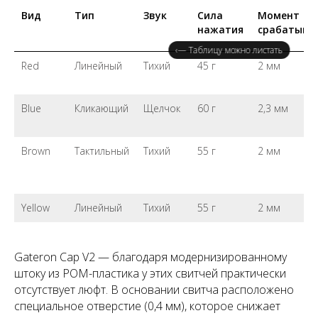
Вид
Тип
Звук
Сила
Момент
нажатия
срабатыва
‹— Таблицу можно листать
Red
Линейный
Тихий
45 г
2 мм
Blue
Кликающий
Щелчок
60 г
2,3 мм
Brown
Тактильный
Тихий
55 г
2 мм
Yellow
Линейный
Тихий
55 г
2 мм
Gateron Cap V2 — благодаря модернизированному
штоку из POM-пластика у этих свитчей практически
отсутствует люфт. В основании свитча расположено
специальное отверстие (0,4 мм), которое снижает