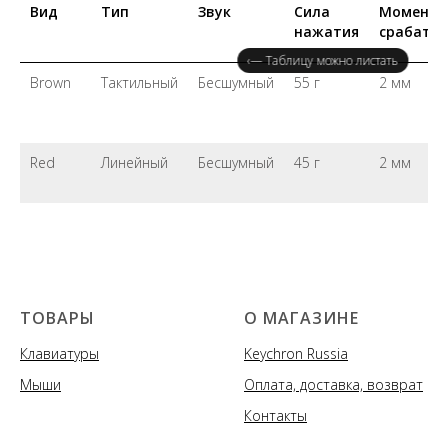
Вид
Тип
Звук
Сила
Момент
нажатия
срабаты
‹— Таблицу можно листать
Brown
Тактильный
Бесшумный
55 г
2 мм
Red
Линейный
Бесшумный
45 г
2 мм
ТОВАРЫ
О МАГАЗИНЕ
Клавиатуры
Keychron Russia
Мыши
Оплата, доставка, возврат
Контакты