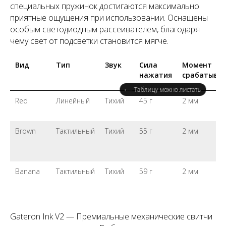
специальных пружинок достигаются максимально
приятные ощущения при использовании. Оснащены
особым светодиодным рассеивателем, благодаря
чему свет от подсветки становится мягче.
Вид
Тип
Звук
Сила
Момент
нажатия
срабатыва
‹— Таблицу можно листать
Red
Линейный
Тихий
45 г
2 мм
Brown
Тактильный
Тихий
55 г
2 мм
Banana
Тактильный
Тихий
59 г
2 мм
Gateron Ink V2 — Премиальные механические свитчи