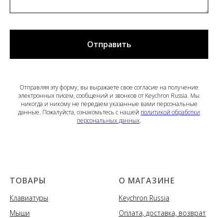
Отправить
Отправляя эту форму, вы выражаете свое согласие на получение
электронных писем, сообщений и звонков от Keychron Russia. Мы
никогда и никому не передаем указанные вами персональные
данные. Пожалуйста, ознакомьтесь с нашей
политикой обработки
персональных данных
.
ТОВАРЫ
О МАГАЗИНЕ
Клавиатуры
Keychron Russia
Мыши
Оплата, доставка, возврат