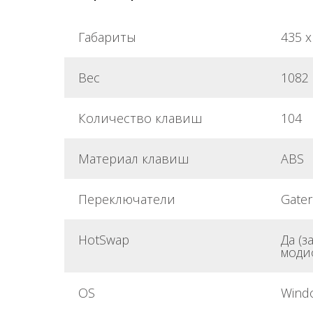
Габариты
435 х
Вес
1082 
Количество клавиш
104
Материал клавиш
ABS
Переключатели
Gater
HotSwap
Да (з
моди
OS
Wind