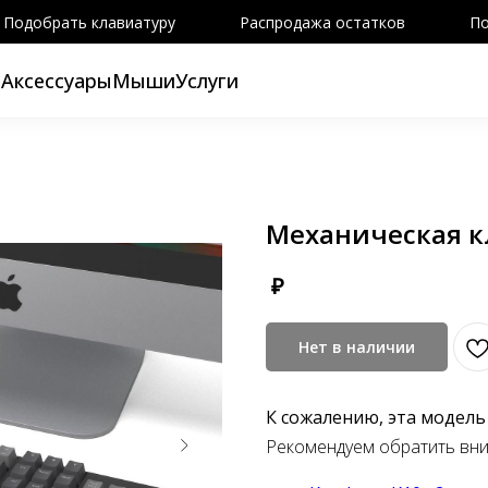
Подобрать клавиатуру
Распродажа остатков
По
ы
Аксессуары
Мыши
Услуги
Механическая к
₽
Нет в наличии
К сожалению, эта модель
Рекомендуем обратить вн