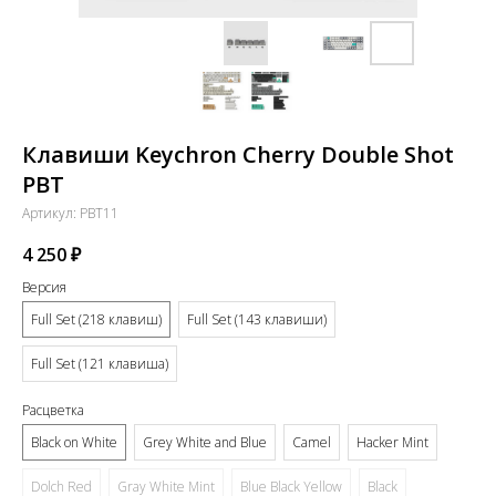
Клавиши Keychron Cherry Double Shot
PBT
Артикул:
PBT11
4 250
₽
Версия
Full Set (218 клавиш)
Full Set (143 клавиши)
Full Set (121 клавиша)
Расцветка
Black on White
Grey White and Blue
Camel
Hacker Mint
Dolch Red
Gray White Mint
Blue Black Yellow
Black