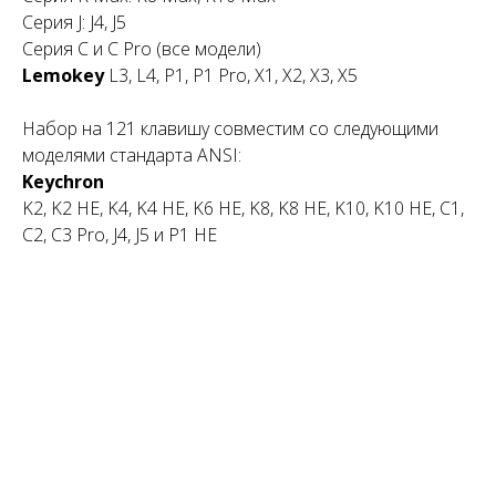
Серия J: J4, J5
Серия С и C Pro (все модели)
Lemokey
L3, L4, P1, P1 Pro, X1, X2, X3, X5
Набор на 121 клавишу совместим со следующими
моделями стандарта ANSI:
Keychron
K2, K2 HE, K4, K4 HE, K6 HE, K8, K8 HE, K10, K10 HE, C1,
C2, C3 Pro, J4, J5 и P1 HE