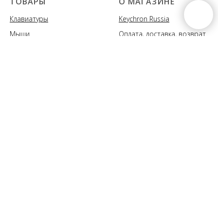
ТОВАРЫ
О МАГАЗИНЕ
Клавиатуры
Keychron Russia
Мыши
Оплата, доставка, возврат
Контакты
ПОДДЕРЖКА
ПОДПИСКА НА
НОВОСТИ
Руководства
Прошивки
Политика обработки
Мы сообщим вам о
персональных данных
поступлениях новых моделей
клавиатур и аксессуаров, акциях
Публичная оферта
и спецпредложениях
© 2020-2026 Keychron Russia