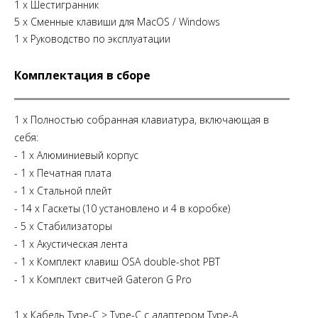
1 х Шестигранник
5 х Сменные клавиши для MacOS / Windows
1 х Руководство по эксплуатации
Комплектация в сборе
1 x Полностью собранная клавиатура, включающая в
себя:
- 1 х Алюминиевый корпус
- 1 х Печатная плата
- 1 х Стальной плейт
- 14 х Гаскеты (10 установлено и 4 в коробке)
- 5 х Стабилизаторы
- 1 x Акустическая лента
- 1 x Комплект клавиш OSA double-shot PBT
- 1 x Комплект свитчей Gateron G Pro
1 x Кабель Type-C > Type-C с адаптером Type-A