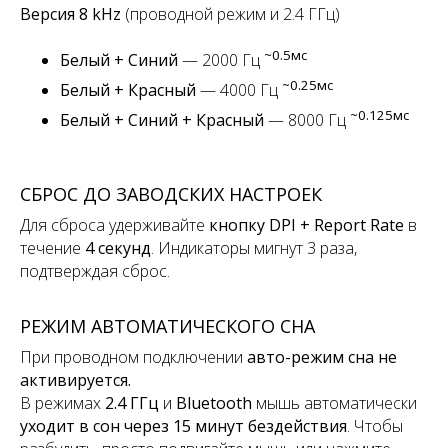
Версия 8 kHz
(проводной режим и 2.4 ГГц)
~
0.5мс
Белый + Синий
— 2000 Гц
~
0.25мс
Белый + Красный
— 4000 Гц
~
0.125мс
Белый + Синий + Красный
— 8000 Гц
СБРОС ДО ЗАВОДСКИХ НАСТРОЕК
Для сброса удерживайте
кнопку DPI + Report Rate
в
течение
4 секунд
. Индикаторы мигнут 3 раза,
подтверждая сброс.
РЕЖИМ АВТОМАТИЧЕСКОГО СНА
При проводном подключении
авто-режим сна не
активируется.
В режимах
2.4 ГГц
и
Bluetooth
мышь автоматически
уходит в сон через 15 минут бездействия
. Чтобы