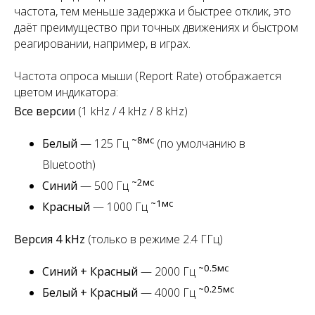
частота, тем меньше задержка и быстрее отклик, это
даёт преимущество при точных движениях и быстром
реагировании, например, в играх.
Частота опроса мыши (Report Rate) отображается
цветом индикатора:
Все версии
(1 kHz / 4 kHz / 8 kHz)
~8мс
Белый
— 125 Гц
(по умолчанию в
Bluetooth)
~
2мс
Синий
— 500 Гц
~1мс
Красный
— 1000 Гц
Версия 4 kHz
(только в режиме 2.4 ГГц)
~
0.5мс
Синий + Красный
— 2000 Гц
~
0.25мс
Белый + Красный
— 4000 Гц